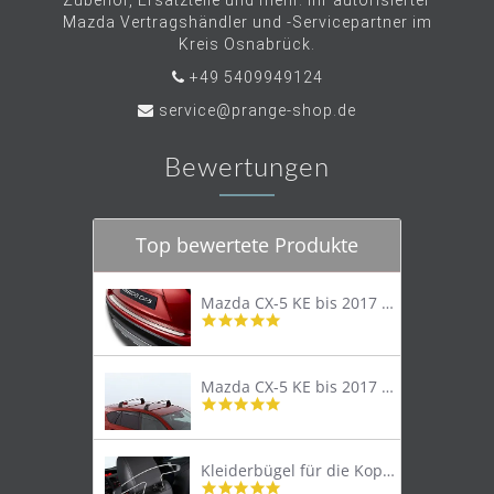
Zubehör, Ersatzteile und mehr. Ihr autorisierter
Mazda Vertragshändler und -Servicepartner im
Kreis Osnabrück.
+49 5409949124
service@prange-shop.de
Bewertungen
Top bewertete Produkte
Mazda CX-5 KE bis 2017 Trittschutzleiste Edelstahl original
4.8
star
rating
Mazda CX-5 KE bis 2017 Lastenträger Dachträger
4.9
star
rating
Kleiderbügel für die Kopfstütze
4.9