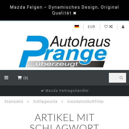
Mazda Felgen – Dynamisches Design, Original
Qualität
EUR
(0)
Mazda Vertragshändler
Startseite
Schlagworte
mazdamx5luftfilter
ARTIKEL MIT
SCHLAGWORT