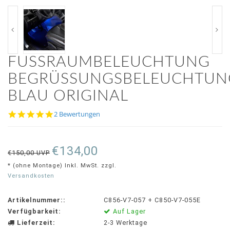
FUSSRAUMBELEUCHTUNG B
EGRÜSSUNGSBELEUCHTUNG 
AU ORIGINAL
5.0
2 Bewertungen
star
rating
€134,00
€150,00 UVP
* (ohne Montage) Inkl. MwSt. zzgl.
Versandkosten
Artikelnummer::
C856-V7-057 + C850-V7-055E
Verfügbarkeit:
Auf Lager
Lieferzeit:
2-3 Werktage