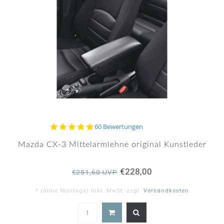
4.9
60 Bewertungen
star
rating
Mazda CX-3 Mittelarmlehne original Kunstleder
€228,00
€251,60 UVP
* (ohne Montage) Inkl. MwSt. zzgl.
Versandkosten