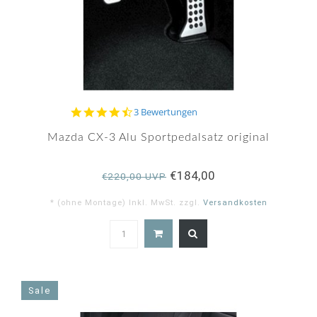
4.7
3 Bewertungen
star
rating
Mazda CX-3 Alu Sportpedalsatz original
€184,00
€220,00 UVP
* (ohne Montage) Inkl. MwSt. zzgl.
Versandkosten
4.7
star
rating
Sale