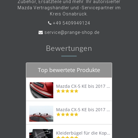
Zubehör, Ersatzteile und mehr. Ihr autorisierter
Mazda Vertragshändler und -Servicepartner im
Kreis Osnabrück.
+49 5409949124
service@prange-shop.de
Bewertungen
Top bewertete Produkte
Mazda CX-5 KE bis 2017 Trittschutzleiste Edelstahl original
4.8
star
rating
Mazda CX-5 KE bis 2017 Lastenträger Dachträger
4.9
star
rating
Kleiderbügel für die Kopfstütze
4.9