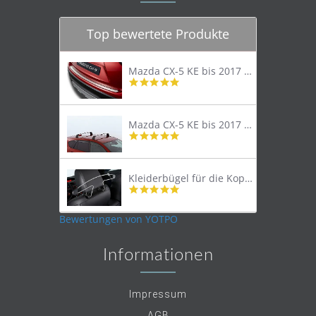
Top bewertete Produkte
Mazda CX-5 KE bis 2017 Trittschutzleiste Edelstahl original
4.8
star
rating
Mazda CX-5 KE bis 2017 Lastenträger Dachträger
4.9
star
rating
Kleiderbügel für die Kopfstütze
4.9
star
rating
Bewertungen von YOTPO
Informationen
Impressum
AGB