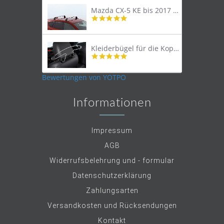
Mazda CX-5 KE bis 2017 Lastenträger Dachträger
4.9
star
rating
Kleiderbügel für die Kopfstütze
4.9
star
rating
Bewertungen von YOTPO
Informationen
Impressum
AGB
Widerrufsbelehrung und - formular
Datenschutzerklärung
Zahlungsarten
Versandkosten und Rücksendungen
Kontakt