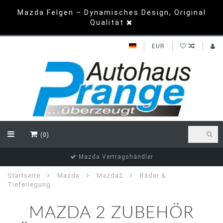
Mazda Felgen – Dynamisches Design, Original
Qualität
EUR
(0)
Mazda Vertragshändler
Startseite
Mazda
Mazda2
Räder &
Tieferlegung
MAZDA 2 ZUBEHÖR