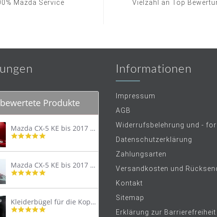
00% Mazda Service
Vielzahl an Top Bewert
ungen
Informationen
Impressum
bewertete Produkte
AGB
Widerrufsbelehrung und - fo
Mazda CX-5 KE bis 2017 Trittschutzleiste Edelstahl original
4.8
Datenschutzerklärung
star
rating
Zahlungsarten
Mazda CX-5 KE bis 2017 Lastenträger Dachträger
Versandkosten und Rücksen
4.9
star
Kontakt
rating
Sitemap
Kleiderbügel für die Kopfstütze
4.9
Erklärung zur Barrierefreiheit