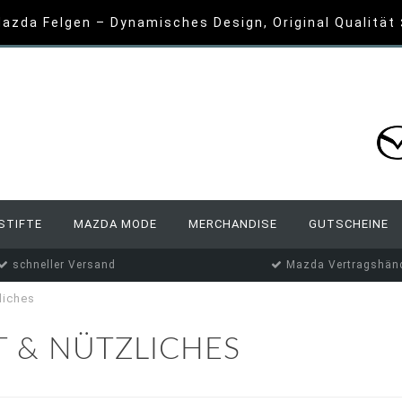
azda Felgen – Dynamisches Design, Original Qualität
STIFTE
MAZDA MODE
MERCHANDISE
GUTSCHEINE
schneller Versand
Mazda Vertragshänd
liches
 & NÜTZLICHES