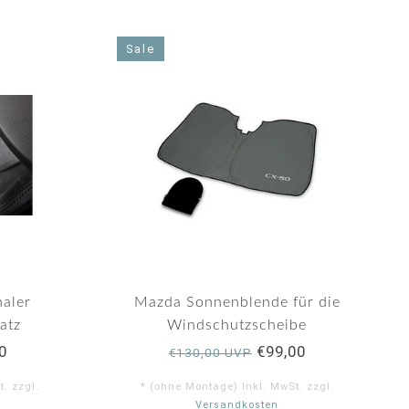
Sale
naler
Mazda Sonnenblende für die
atz
Windschutzscheibe
0
€99,00
€130,00 UVP
. zzgl.
* (ohne Montage) Inkl. MwSt. zzgl.
Versandkosten