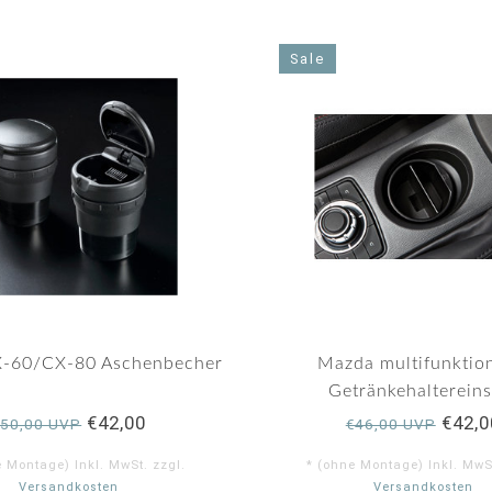
Sale
-60/CX-80 Aschenbecher
Mazda multifunktio
Getränkehaltereins
€42,00
€42,0
€50,00 UVP
€46,00 UVP
e Montage) Inkl. MwSt. zzgl.
* (ohne Montage) Inkl. MwSt
Versandkosten
Versandkosten