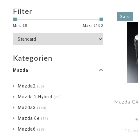
Filter
Sale
Min: €
0
Max: €
100
Kategorien
Mazda
Mazda2
(85)
Mazda 2 Hybrid
(39)
Mazda CX
Mazda3
(140)
Mazda 6e
(31)
Mazda6
(98)
* (ohn