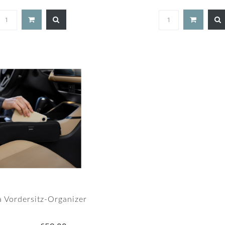
5.
st
ra
 Vordersitz-Organizer