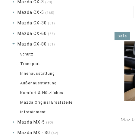
Mazda CX-3
(73)
Mazda CX-5
(165)
Mazda CX-30
(81)
Mazda CX-60
(56)
Sale
Mazda CX-80
(51)
Schutz
Transport
Innenausstattung
Außenausstattung
Komfort & Nützliches
Mazda Original Ersatzteile
Infotainment
Mazda
Mazda MX-5
(90)
Mazda MX - 30
(42)