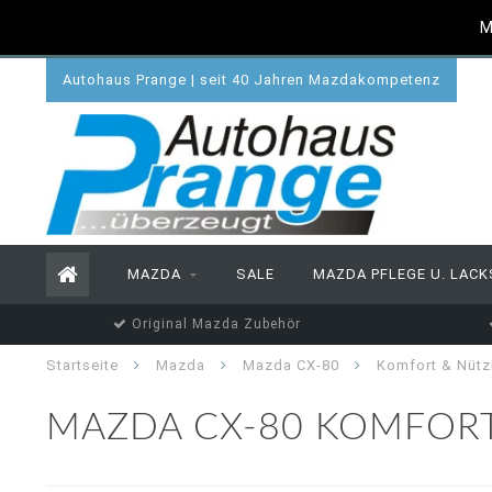
M
Autohaus Prange | seit 40 Jahren Mazdakompetenz
MAZDA
SALE
MAZDA PFLEGE U. LACK
Original Mazda Zubehör
Startseite
Mazda
Mazda CX-80
Komfort & Nütz
MAZDA CX-80 KOMFORT