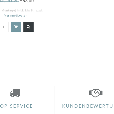
€53,00
€60,00 UVP
e Montage) Inkl. MwSt. zzgl.
Versandkosten
5.0
star
rating
OP SERVICE
KUNDENBEWERTU