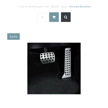
* (ohne Montage) Inkl. MwSt. zzgl.
Versandkosten
5.0
star
rating
Sale