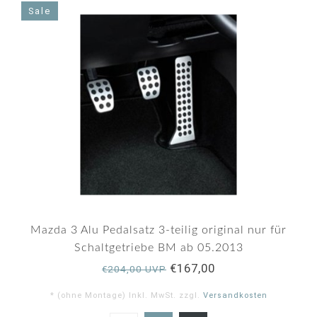
rating
Sale
Mazda 3 Alu Pedalsatz 3-teilig original nur für
Schaltgetriebe BM ab 05.2013
€167,00
€204,00 UVP
* (ohne Montage) Inkl. MwSt. zzgl.
Versandkosten