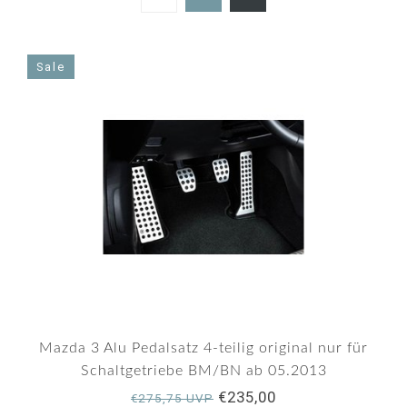
5.0
star
rating
Sale
Mazda 3 Alu Pedalsatz 4-teilig original nur für
Schaltgetriebe BM/BN ab 05.2013
€235,00
€275,75 UVP