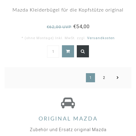
Mazda Kleiderbügel für die Kopfstütze original
€54,00
€62,00 UVP
* (ohne Montage) Inkl. MwSt. zzgl.
Versandkosten
5.0
star
rating
1
2
ORIGINAL MAZDA
Zubehör und Ersatz original Mazda