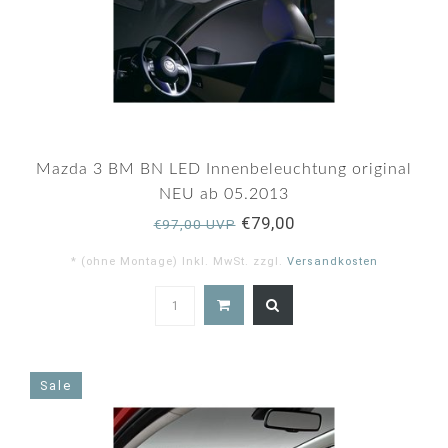
Mazda 3 BM BN LED Innenbeleuchtung original
NEU ab 05.2013
€79,00
€97,00 UVP
* (ohne Montage) Inkl. MwSt. zzgl.
Versandkosten
5.0
star
rating
Sale