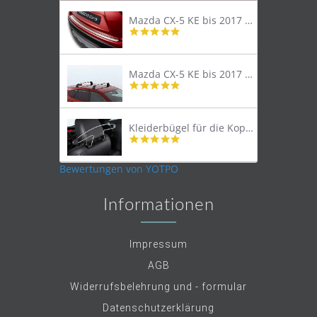
Mazda CX-5 KE bis 2017 Trittschutzleiste Edelstahl original
4.8
star
rating
Mazda CX-5 KE bis 2017 Lastenträger Dachträger
4.9
star
rating
Kleiderbügel für die Kopfstütze
4.9
star
rating
Bewertungen von YOTPO
Informationen
Impressum
AGB
Widerrufsbelehrung und - formular
Datenschutzerklärung