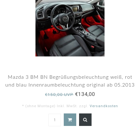
Mazda 3 BM BN Begrüßungsbeleuchtung weiß, rot
und blau Innenraumbeleuchtung original ab 05.2013
Fußraumbeleuchtung
€134,00
€150,00 UVP
* (ohne Montage) Inkl. MwSt. zzgl.
Versandkosten
4.9
star