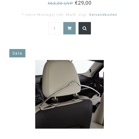
€29,00
€63,00 UVP
* (ohne Montage) Inkl. MwSt. zzgl.
Versandkosten
5.0
star
rating
Sale