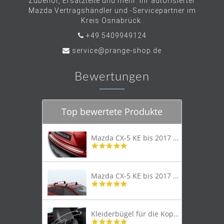
Zubehör, Ersatzteile und mehr. Ihr autorisierter
Mazda Vertragshändler und -Servicepartner im
Kreis Osnabrück.
+49 5409949124
service@prange-shop.de
Bewertungen
Top bewertete Produkte
Mazda CX-5 KE bis 2017 Trittschutzleiste Edelstahl original
4.8
star
rating
Mazda CX-5 KE bis 2017 Lastenträger Dachträger
4.9
star
rating
Kleiderbügel für die Kopfstütze
4.9