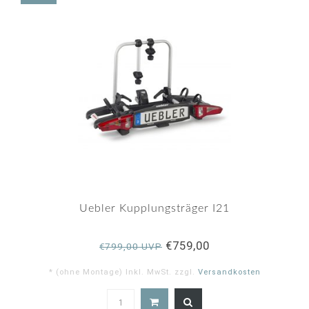
Uebler Kupplungsträger I21
€759,00
€799,00 UVP
* (ohne Montage) Inkl. MwSt. zzgl.
Versandkosten