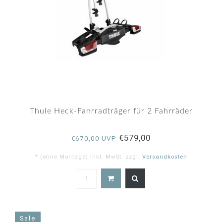
Thule Heck-Fahrradträger für 2 Fahrräder
€579,00
€670,00 UVP
* (ohne Montage) Inkl. MwSt. zzgl.
Versandkosten
5.0
star
rating
Sale