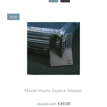
5.0
star
rating
Sale
Mazda Mazda Gepäck-Stopper
€49,00
€50,00 UVP