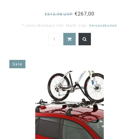
€267,00
€313,98 UVP
* (ohne Montage) Inkl. MwSt. zzgl.
Versandkosten
5.0
star
rating
Sale