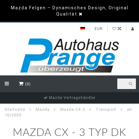
Mazda Felgen – Dynamisches Design, Original
Qualität
EUR
(0)
Top Bewertungen
Startseite
Mazda
Mazda CX-3
Transport
ab
10/2020
MAZDA CX - 3 TYP DK