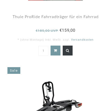
Thule ProRide Fahrradträger für ein Fahrrad
€159,00
€185,00 UVP
* (ohne Montage) Inkl. MwSt. zzgl.
Versandkosten
5.0
star
rating
Sale