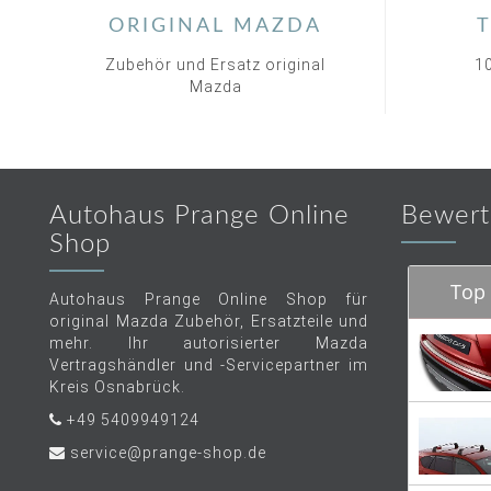
ORIGINAL MAZDA
T
Zubehör und Ersatz original
1
Mazda
Autohaus Prange Online
Bewert
Shop
Top 
Autohaus Prange Online Shop für
original Mazda Zubehör, Ersatzteile und
mehr. Ihr autorisierter Mazda
Vertragshändler und -Servicepartner im
Kreis Osnabrück.
+49 5409949124
service@prange-shop.de