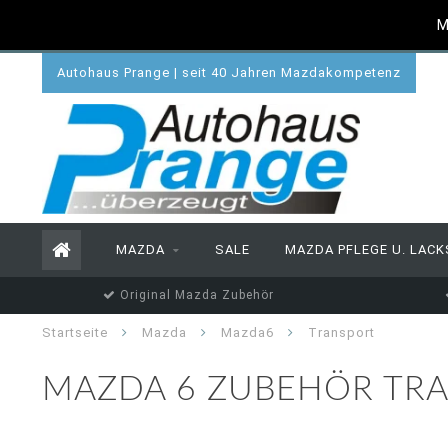
M
Autohaus Prange | seit 40 Jahren Mazdakompetenz
MAZDA
SALE
MAZDA PFLEGE U. LACK
Original Mazda Zubehör
Startseite
Mazda
Mazda6
Transport
MAZDA 6 ZUBEHÖR TR