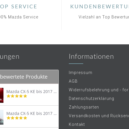
OP SERVICE
KUNDENBEWERTU
00% Mazda Service
Vielzahl an Top Bewert
ungen
Informationen
Impressum
bewertete Produkte
AGB
Widerrufsbelehrung und - fo
Mazda CX-5 KE bis 2017 Trittschutzleiste Edelstahl original
4.8
Datenschutzerklärung
star
rating
Zahlungsarten
Mazda CX-5 KE bis 2017 Lastenträger Dachträger
Versandkosten und Rücksen
4.9
star
Kontakt
rating