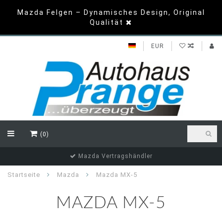
Mazda Felgen – Dynamisches Design, Original
Qualität
EUR
(0)
Top Bewertungen
Startseite
Mazda
Mazda MX-5
MAZDA MX-5