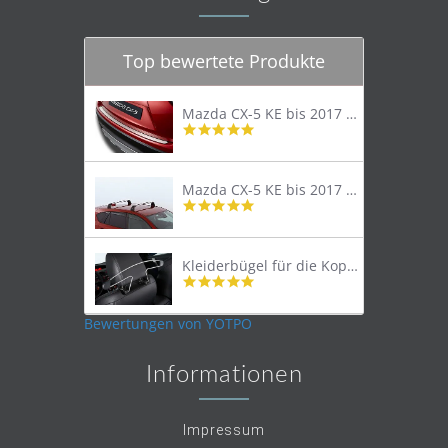
Top bewertete Produkte
Mazda CX-5 KE bis 2017 Trittschutzleiste Edelstahl original
4.8
star
rating
Mazda CX-5 KE bis 2017 Lastenträger Dachträger
4.9
star
rating
Kleiderbügel für die Kopfstütze
4.9
star
rating
Bewertungen von YOTPO
Informationen
Impressum