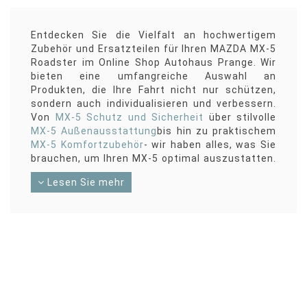
Entdecken Sie die Vielfalt an hochwertigem
Zubehör und Ersatzteilen für Ihren MAZDA MX-5
Roadster im Online Shop Autohaus Prange. Wir
bieten eine umfangreiche Auswahl an
Produkten, die Ihre Fahrt nicht nur schützen,
sondern auch individualisieren und verbessern.
Von
MX-5 Schutz und Sicherheit
über stilvolle
MX-5 Außenausstattung
bis hin zu praktischem
MX-5 Komfortzubehör
- wir haben alles, was Sie
brauchen, um Ihren MX-5 optimal auszustatten.
Stöbern Sie durch unsere Kategorien und finden
Lesen Sie mehr
Sie das passende Zubehör für Schutz,
Außenausstattung, Komfort & Nützliches,
MX-5
Räder & Tieferlegung
,
MX-5 Innenausstattung
,
MX-5 Transport
,
MX-5 Original Fahrzeugpflege
,
MX-5 Sicherheit
und
MX-5 Original Ersatzteile
.
Machen Sie Ihren MX-5 zu einem individuellen
Ausdruck Ihres Stils und Ihrer Bedürfnisse mit
unserem hochwertigen Zubehör und
Ersatzteilen.