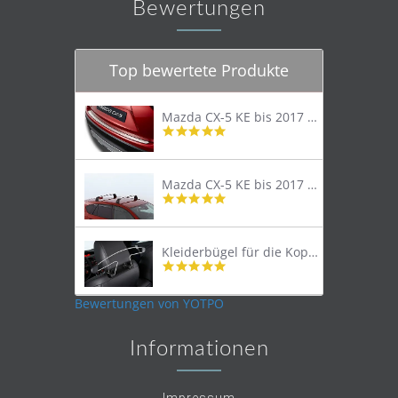
Bewertungen
Top bewertete Produkte
Mazda CX-5 KE bis 2017 Trittschutzleiste Edelstahl original
4.8
star
rating
Mazda CX-5 KE bis 2017 Lastenträger Dachträger
4.9
star
rating
Kleiderbügel für die Kopfstütze
4.9
star
rating
Bewertungen von YOTPO
Informationen