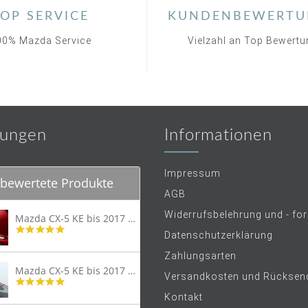
OP SERVICE
KUNDENBEWERTU
00% Mazda Service
Vielzahl an Top Bewert
ungen
Informationen
Impressum
bewertete Produkte
AGB
Widerrufsbelehrung und - fo
Mazda CX-5 KE bis 2017 Trittschutzleiste Edelstahl original
4.8
Datenschutzerklärung
star
rating
Zahlungsarten
Mazda CX-5 KE bis 2017 Lastenträger Dachträger
Versandkosten und Rücksen
4.9
star
Kontakt
rating