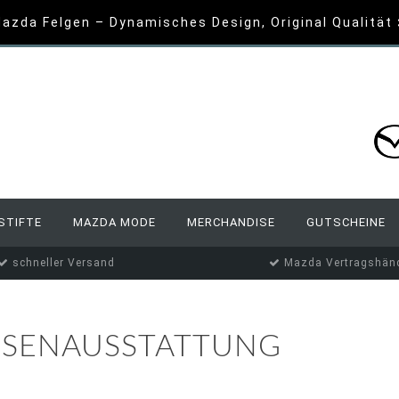
azda Felgen – Dynamisches Design, Original Qualität
STIFTE
MAZDA MODE
MERCHANDISE
GUTSCHEINE
schneller Versand
Mazda Vertragshänd
SENAUSSTATTUNG