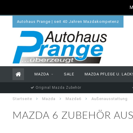
M
Autohaus Prange | seit 40 Jahren Mazdakompetenz
MAZDA
SALE
MAZDA PFLEGE U. LACK
Original Mazda Zubehör
Startseite
Mazda
Mazda6
Außenausstattung
MAZDA 6 ZUBEHÖR AUS