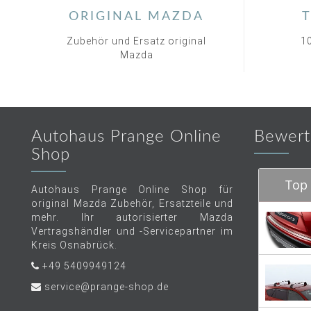
ORIGINAL MAZDA
T
Zubehör und Ersatz original
1
Mazda
Autohaus Prange Online
Bewert
Shop
Top 
Autohaus Prange Online Shop für
original Mazda Zubehör, Ersatzteile und
mehr. Ihr autorisierter Mazda
Vertragshändler und -Servicepartner im
Kreis Osnabrück.
+49 5409949124
service@prange-shop.de