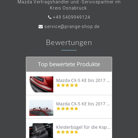
Mazda Vertragshändler und -Servicepartner im
Kreis Osnabrück.
+49 5409949124
service@prange-shop.de
Bewertungen
Top bewertete Produkte
Mazda CX-5 KE bis 2017 Trittschutzleiste Edelstahl original
4.8
star
rating
Mazda CX-5 KE bis 2017 Lastenträger Dachträger
4.9
star
rating
Kleiderbügel für die Kopfstütze
4.9
star