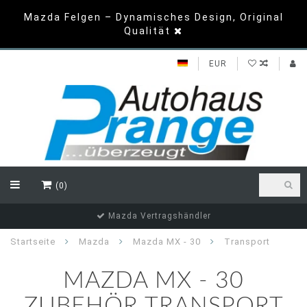
Mazda Felgen – Dynamisches Design, Original
Qualität
EUR
(0)
Mazda Vertragshändler
Startseite
Mazda
Mazda MX - 30
Transport
MAZDA MX - 30
ZUBEHÖR TRANSPORT