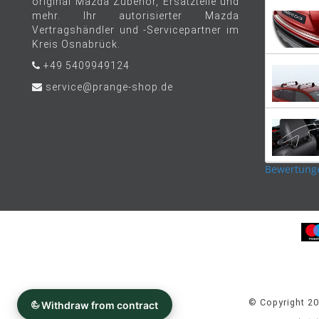
original Mazda Zubehör, Ersatzteile und
mehr. Ihr autorisierter Mazda
Vertragshändler und -Servicepartner im
Kreis Osnabrück.
+49 5409949124
service@prange-shop.de
Bewertung
© Copyright 2