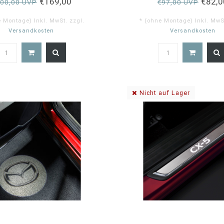
€169,00
€82,0
00,00 UVP
€97,00 UVP
e Montage) Inkl. MwSt. zzgl.
* (ohne Montage) Inkl. MwSt
Versandkosten
Versandkosten
5.
st
ra
Nicht auf Lager