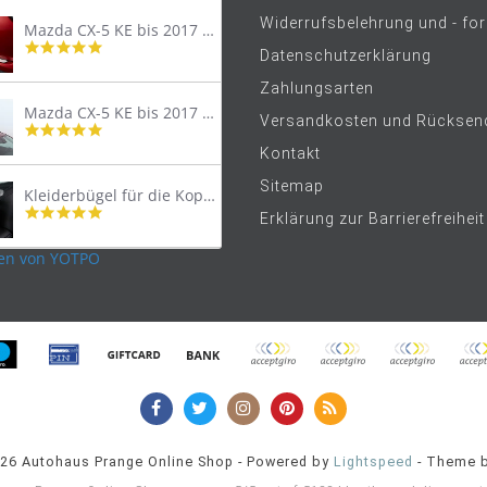
Widerrufsbelehrung und - fo
Mazda CX-5 KE bis 2017 Trittschutzleiste Edelstahl original
4.8
Datenschutzerklärung
star
rating
Zahlungsarten
Mazda CX-5 KE bis 2017 Lastenträger Dachträger
Versandkosten und Rücksen
4.9
star
Kontakt
rating
Sitemap
Kleiderbügel für die Kopfstütze
4.9
Erklärung zur Barrierefreiheit
star
rating
en von YOTPO
026 Autohaus Prange Online Shop - Powered by
Lightspeed
- Theme 