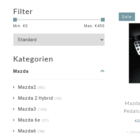
Filter
Sale
Min: €
0
Max: €
450
Kategorien
Mazda
Mazda2
(85)
Mazda 2 Hybrid
(39)
Mazda
Mazda3
(140)
Pedalsa
Mazda 6e
(31)
€2
Mazda6
(98)
* (ohn