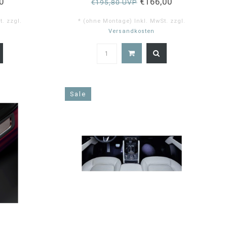
0
€166,00
€195,80 UVP
. zzgl.
* (ohne Montage) Inkl. MwSt. zzgl.
Versandkosten
0
4.9
ar
star
ting
rating
Sale