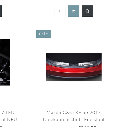
0
5.0
ar
star
ting
rating
Sale
17 LED
Mazda CX-5 KF ab 2017
inal NEU
Ladekantenschutz Edelstahl
Kofferraum original