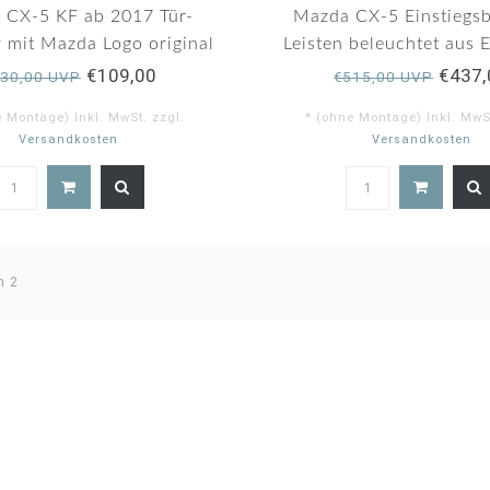
 CX-5 KF ab 2017 Tür-
Mazda CX-5 Einstiegs
r mit Mazda Logo original
Leisten beleuchtet aus 
original 4-teilig
€109,00
€437,
30,00 UVP
€515,00 UVP
e Montage) Inkl. MwSt. zzgl.
* (ohne Montage) Inkl. MwSt
Versandkosten
Versandkosten
5.0
5.
star
st
rating
ra
n 2