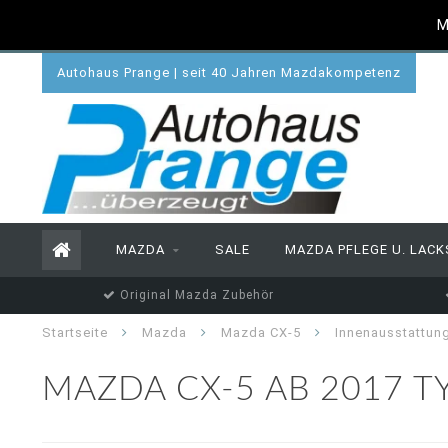
M
Autohaus Prange | seit 40 Jahren Mazdakompetenz
MAZDA
SALE
MAZDA PFLEGE U. LACK
Original Mazda Zubehör
Startseite
Mazda
Mazda CX-5
Innenausstattun
MAZDA CX-5 AB 2017 T