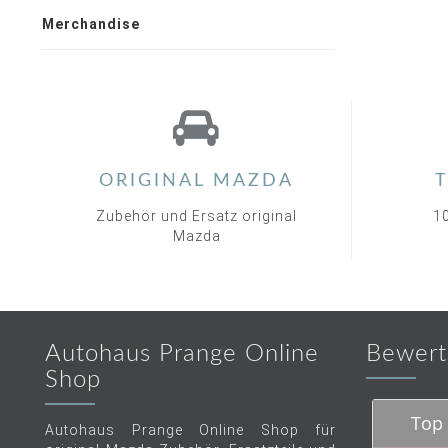
Merchandise
ORIGINAL MAZDA
T
Zubehör und Ersatz original
1
Mazda
Autohaus Prange Online
Bewert
Shop
Top 
Autohaus Prange Online Shop für