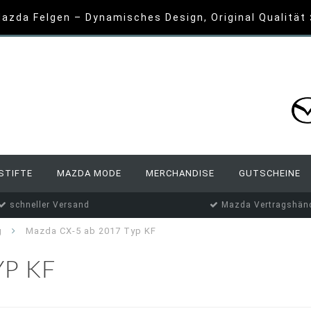
azda Felgen – Dynamisches Design, Original Qualität
STIFTE
MAZDA MODE
MERCHANDISE
GUTSCHEINE
schneller Versand
Mazda Vertragshänd
g
Mazda CX-5 ab 2017 Typ KF
YP KF