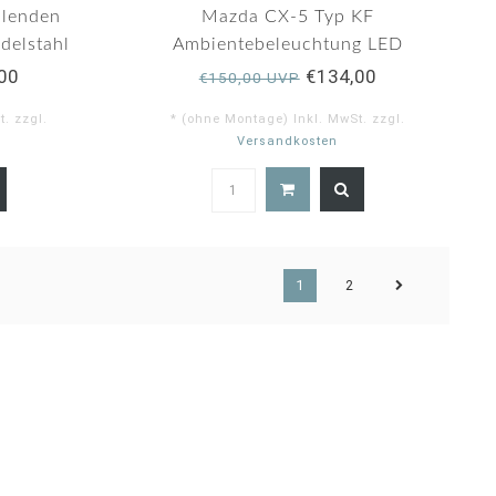
blenden
Mazda CX-5 Typ KF
Edelstahl
Ambientebeleuchtung LED
(Kaltweiß)
00
€134,00
€150,00 UVP
. zzgl.
* (ohne Montage) Inkl. MwSt. zzgl.
Versandkosten
0
5.0
ar
star
ting
rating
1
2