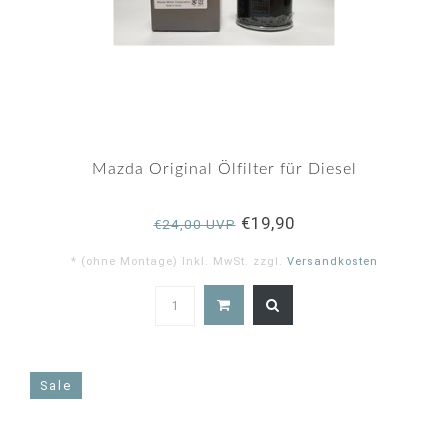
Mazda Original Ölfilter für Diesel
€19,90
€24,00 UVP
* (ohne Montage) Inkl. MwSt. zzgl.
Versandkosten
4.9
star
rating
Sale