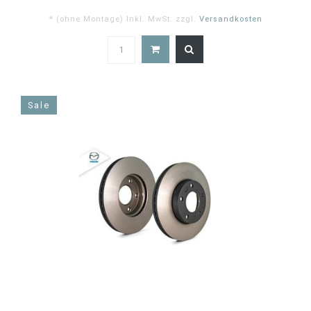
* (ohne Montage) Inkl. MwSt. zzgl.
Versandkosten
5.0
star
rating
Sale