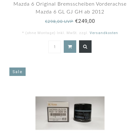
Mazda 6 Original Bremsscheiben Vorderachse
Mazda 6 GL GJ GH ab 2012
€249,00
€298,00 UVP
* (ohne Montage) Inkl. MwSt. zzgl.
Versandkosten
5.0
star
rating
Sale