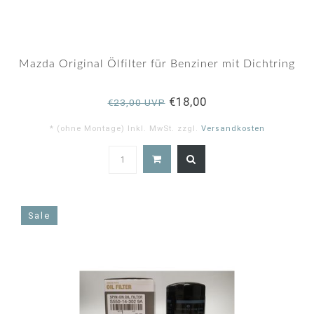
Mazda Original Ölfilter für Benziner mit Dichtring
€18,00
€23,00 UVP
* (ohne Montage) Inkl. MwSt. zzgl.
Versandkosten
5.0
star
rating
Sale