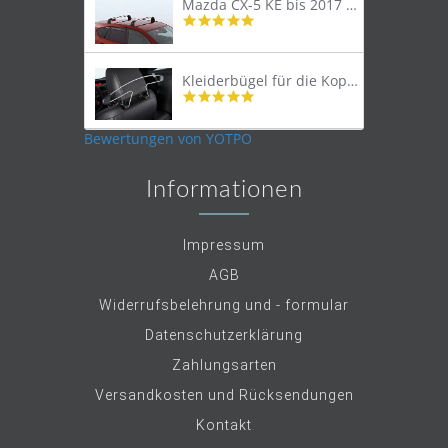
Mazda CX-5 KE bis 2017 Lastenträger Dachträger
4.9
star
rating
Kleiderbügel für die Kopfstütze
4.9
star
rating
Bewertungen von YOTPO
Informationen
Impressum
AGB
Widerrufsbelehrung und - formular
Datenschutzerklärung
Zahlungsarten
Versandkosten und Rücksendungen
Kontakt