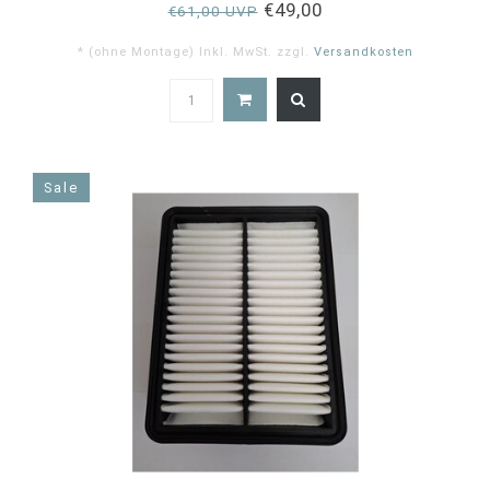
€49,00
€61,00 UVP
* (ohne Montage) Inkl. MwSt. zzgl.
Versandkosten
5.0
star
rating
Sale