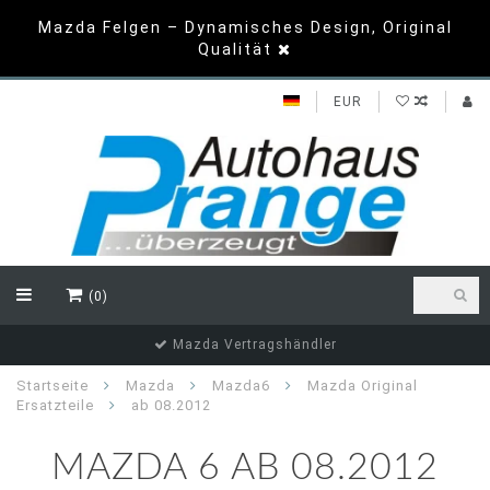
Mazda Felgen – Dynamisches Design, Original
Qualität
EUR
(0)
Mazda Vertragshändler
Startseite
Mazda
Mazda6
Mazda Original
Ersatzteile
ab 08.2012
MAZDA 6 AB 08.2012