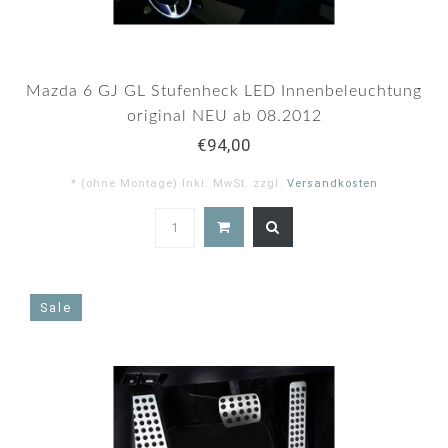
Mazda 6 GJ GL Stufenheck LED Innenbeleuchtung
original NEU ab 08.2012
€94,00
* (ohne Montage) Inkl. MwSt. zzgl.
Versandkosten
5.0
star
rating
Sale