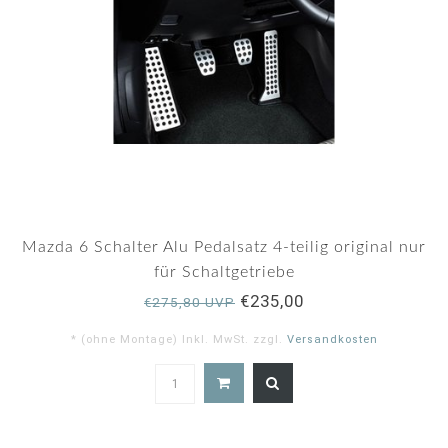
Mazda 6 Schalter Alu Pedalsatz 4-teilig original nur
für Schaltgetriebe
€235,00
€275,80 UVP
* (ohne Montage) Inkl. MwSt. zzgl.
Versandkosten
5.0
star