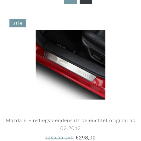
5.0
star
rating
Sale
Mazda 6 Einstiegsblendensatz beleuchtet original ab
02.2013
€298,00
€350,00 UVP