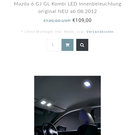
Mazda 6 GJ GL Kombi LED Innenbeleuchtung
original NEU ab 08.2012
€109,00
€130,00 UVP
* (ohne Montage) Inkl. MwSt. zzgl.
Versandkosten
5.0
star
rating