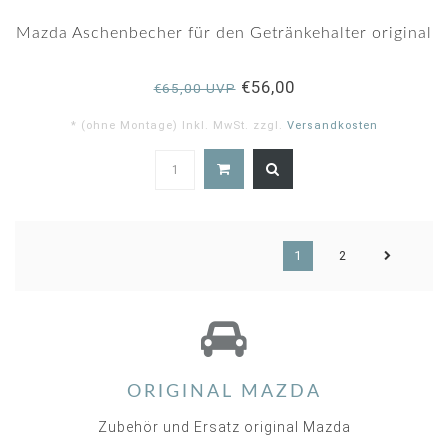
Mazda Aschenbecher für den Getränkehalter original
€56,00
€65,00 UVP
* (ohne Montage) Inkl. MwSt. zzgl.
Versandkosten
5.0
star
rating
1
2
ORIGINAL MAZDA
Zubehör und Ersatz original Mazda