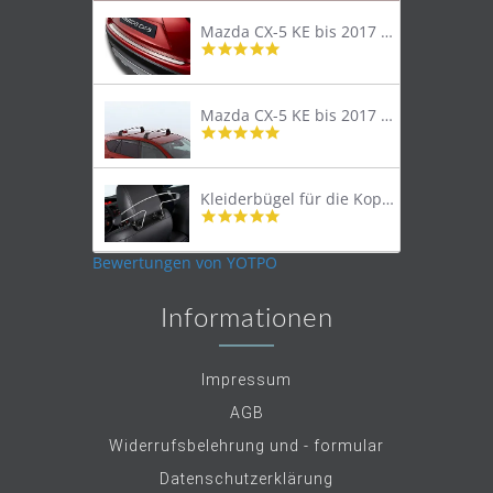
Mazda CX-5 KE bis 2017 Trittschutzleiste Edelstahl original
4.8
star
rating
Mazda CX-5 KE bis 2017 Lastenträger Dachträger
4.9
star
rating
Kleiderbügel für die Kopfstütze
4.9
star
rating
Bewertungen von YOTPO
Informationen
Impressum
AGB
Widerrufsbelehrung und - formular
Datenschutzerklärung