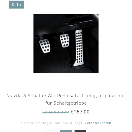
rating
Sale
Mazda 6 Schalter Alu Pedalsatz 3-teilig original nur
für Schaltgetriebe
€167,00
€204,00 UVP
* (ohne Montage) Inkl. MwSt. zzgl.
Versandkosten