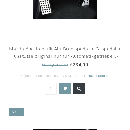
Mazda 6 Automatik Alu Bremspedal + Gaspedal +
Fußstütze original nur für Automatikgetriebe 3-
teilignur für Automatikgetriebe
€234,00
€274,00 UVP
* (ohne Montage) Inkl. MwSt. zzgl.
Versandkosten
5.0
star
rating
Sale