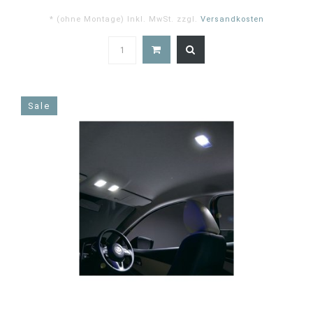
* (ohne Montage) Inkl. MwSt. zzgl.
Versandkosten
5.0
star
rating
Sale