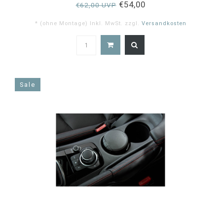
€54,00
€62,00 UVP
* (ohne Montage) Inkl. MwSt. zzgl.
Versandkosten
5.0
star
rating
Sale