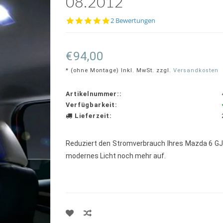
08.2012
5.0
2 Bewertungen
star
rating
€94,00
* (ohne Montage) Inkl. MwSt. zzgl.
Versandkosten
Artikelnummer::
Verfügbarkeit:
Lieferzeit:
Reduziert den Stromverbrauch Ihres Mazda 6 GJ
modernes Licht noch mehr auf.