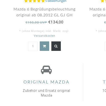
5.0
5 Bewertungen
star
rating
Mazda 6 Begrüßungsbeleuchtung
Mazda 6
original ab 08.2012 GL GJ GH
origin
€134,00
€150,00 UVP
* (ohne Montage) Inkl. MwSt. zzgl.
* (ohn
Versandkosten
5.0
star
rating
ORIGINAL MAZDA
T
Zubehör und Ersatz original
1
Mazda