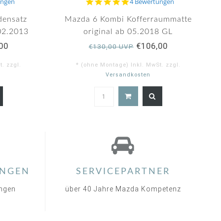
5.0
ungen
4 Bewertungen
star
rating
densatz
Mazda 6 Kombi Kofferraummatte
 02.2013
original ab 05.2018 GL
00
€106,00
€130,00 UVP
. zzgl.
* (ohne Montage) Inkl. MwSt. zzgl.
Versandkosten
0
5.0
ar
star
ting
rating
NGEN
SERVICEPARTNER
ungen
über 40 Jahre Mazda Kompetenz