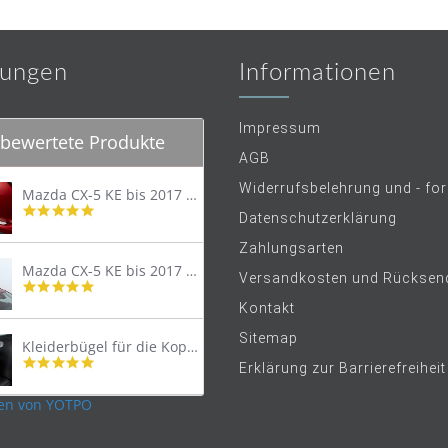
ungen
Informationen
Impressum
bewertete Produkte
AGB
Widerrufsbelehrung und - fo
Mazda CX-5 KE bis 2017 Trittschutzleiste Edelstahl original
4.8
Datenschutzerklärung
star
rating
Zahlungsarten
Mazda CX-5 KE bis 2017 Lastenträger Dachträger
Versandkosten und Rücksen
4.9
star
Kontakt
rating
Sitemap
Kleiderbügel für die Kopfstütze
4.9
Erklärung zur Barrierefreiheit
star
rating
en von YOTPO