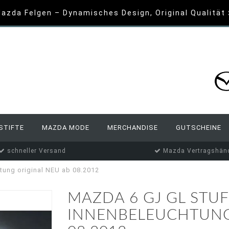
azda Felgen – Dynamisches Design, Original Qualität
STIFTE
MAZDA MODE
MERCHANDISE
GUTSCHEINE
schneller Versand
Mazda Vertragshänd
ung original NEU ab 08.2012
MAZDA 6 GJ GL STU
INNENBELEUCHTUNG