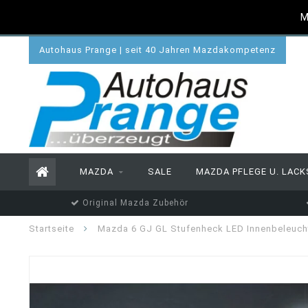
M
Autohaus Prange | seit 40 Jahren Mazdakompetenz
MAZDA
SALE
MAZDA PFLEGE U. LACK
Original Mazda Zubehör
Startseite
Mazda 6 GJ GL Stufenheck LED Innenbeleucht