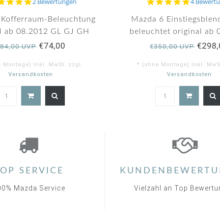
5.0
5.0
2 Bewertungen
4 Bewert
star
star
rating
rating
 Kofferraum-Beleuchtung
Mazda 6 Einstiegsblen
al ab 08.2012 GL GJ GH
beleuchtet original ab
€74,00
€298,
€84,00 UVP
€350,00 UVP
e Montage) Inkl. MwSt. zzgl.
* (ohne Montage) Inkl. MwSt
Versandkosten
Versandkosten
5.0
5.
star
st
rating
ra
OP SERVICE
KUNDENBEWERTU
00% Mazda Service
Vielzahl an Top Bewert