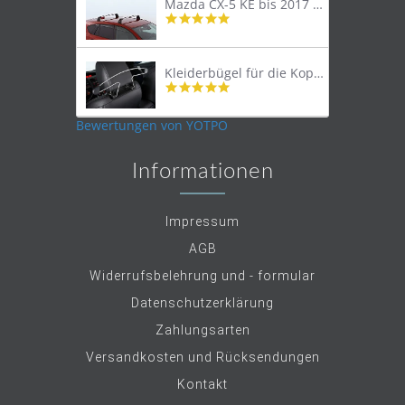
Mazda CX-5 KE bis 2017 Lastenträger Dachträger
4.9
star
rating
Kleiderbügel für die Kopfstütze
4.9
star
rating
Bewertungen von YOTPO
Informationen
Impressum
AGB
Widerrufsbelehrung und - formular
Datenschutzerklärung
Zahlungsarten
Versandkosten und Rücksendungen
Kontakt