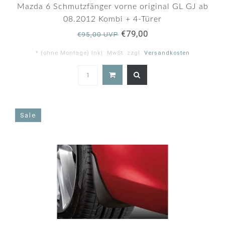
Mazda 6 Schmutzfänger vorne original GL GJ ab
08.2012 Kombi + 4-Türer
€79,00
€95,00 UVP
* (ohne Montage) Inkl. MwSt. zzgl.
Versandkosten
4.9
star
rating
Sale