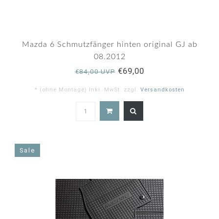
Mazda 6 Schmutzfänger hinten original GJ ab
08.2012
€69,00
€84,00 UVP
* (ohne Montage) Inkl. MwSt. zzgl.
Versandkosten
5.0
star
rating
Sale