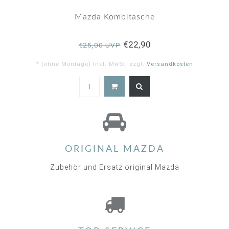
Mazda Kombitasche
€22,90
€25,00 UVP
* (ohne Montage) Inkl. MwSt. zzgl.
Versandkosten
4.9
star
rating
ORIGINAL MAZDA
Zubehör und Ersatz original Mazda