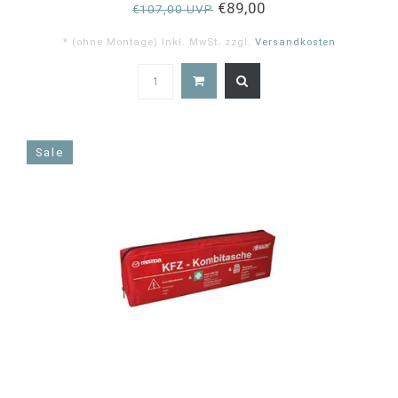
€89,00
€107,00 UVP
* (ohne Montage) Inkl. MwSt. zzgl.
Versandkosten
5.0
star
rating
Sale