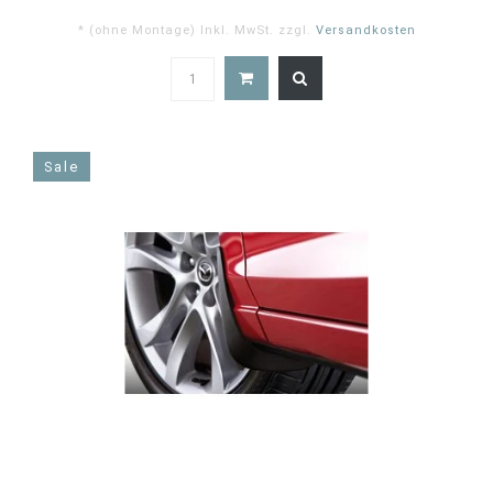
* (ohne Montage) Inkl. MwSt. zzgl.
Versandkosten
5.0
star
rating
Sale