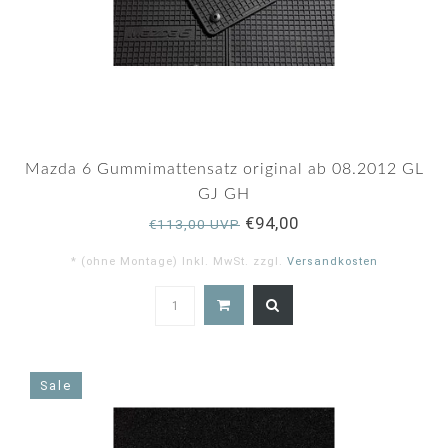
Mazda 6 Gummimattensatz original ab 08.2012 GL
GJ GH
€94,00
€113,00 UVP
* (ohne Montage) Inkl. MwSt. zzgl.
Versandkosten
5.0
star
rating
Sale