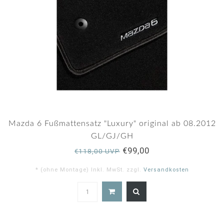
Mazda 6 Fußmattensatz "Luxury" original ab 08.2012
GL/GJ/GH
€99,00
€118,00 UVP
* (ohne Montage) Inkl. MwSt. zzgl.
Versandkosten
4.8
star