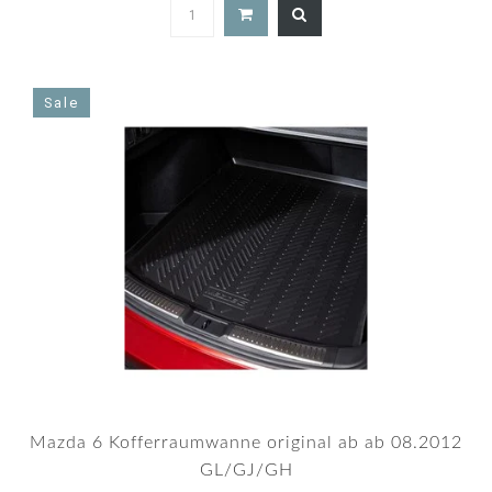
4.8
star
rating
Sale
Mazda 6 Kofferraumwanne original ab ab 08.2012
GL/GJ/GH