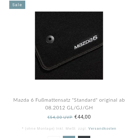
rating
Sale
Mazda 6 Fußmattensatz "Standard" original ab
08.2012 GL/GJ/GH
€44,00
€54,00 UVP
* (ohne Montage) Inkl. MwSt. zzgl.
Versandkosten