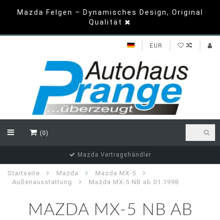
Mazda Felgen – Dynamisches Design, Original
Qualität
EUR
(0)
Mazda Vertragshändler
Startseite
Mazda
Mazda MX-5
Außenausstattung
Mazda MX-5 NB ab 01.1998
MAZDA MX-5 NB AB