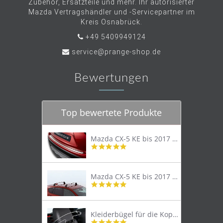
Zubehör, Ersatzteile und mehr. Ihr autorisierter
Mazda Vertragshändler und -Servicepartner im
Kreis Osnabrück.
+49 5409949124
service@prange-shop.de
Bewertungen
Top bewertete Produkte
Mazda CX-5 KE bis 2017 Trittschutzleiste Edelstahl original
4.8
star
rating
Mazda CX-5 KE bis 2017 Lastenträger Dachträger
4.9
star
rating
Kleiderbügel für die Kopfstütze
4.9