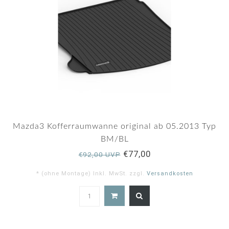
Mazda3 Kofferraumwanne original ab 05.2013 Typ
BM/BL
€77,00
€92,00 UVP
* (ohne Montage) Inkl. MwSt. zzgl.
Versandkosten
5.0
star