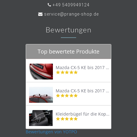
+49 5409949124
service@prange-shop.de
Bewertungen
Top bewertete Produkte
Mazda CX-5 KE bis 2017 Trittschutzleiste Edelstahl original
4.8
star
rating
Mazda CX-5 KE bis 2017 Lastenträger Dachträger
4.9
star
rating
Kleiderbügel für die Kopfstütze
4.9
star
rating
Bewertungen von YOTPO