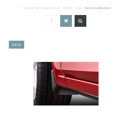
* (ohne Montage) Inkl. MwSt. zzgl.
Versandkosten
5.0
star
rating
Sale