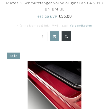
Mazda 3 Schmutzfänger vorne original ab 04.2013
BN BM BL
€56,00
€67,20 UVP
* (ohne Montage) Inkl. MwSt. zzgl.
Versandkosten
4.8
star
rating
Sale