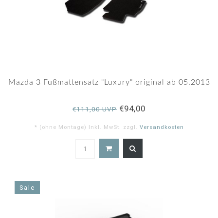
Mazda 3 Fußmattensatz "Luxury" original ab 05.2013
€94,00
€111,00 UVP
* (ohne Montage) Inkl. MwSt. zzgl.
Versandkosten
5.0
star
rating
Sale