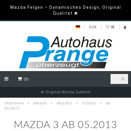
Mazda Felgen – Dynamisches Design, Original
Qualität
EUR
(0)
Original Mazda Zubehör
Startseite
Mazda
Mazda3
Schutz
ab
05.2013
MAZDA 3 AB 05.2013