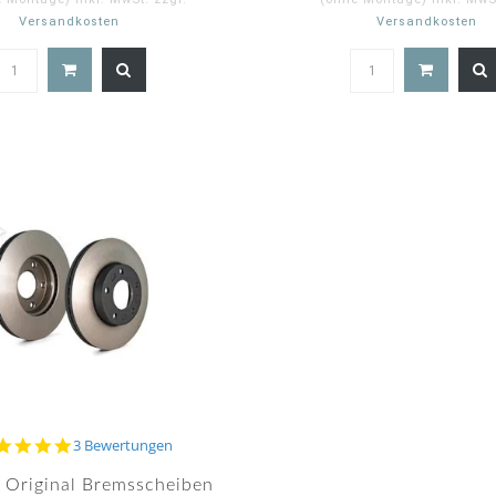
Versandkosten
Versandkosten
5.0
5.
star
st
rating
ra
5.0
3 Bewertungen
star
rating
 Original Bremsscheiben