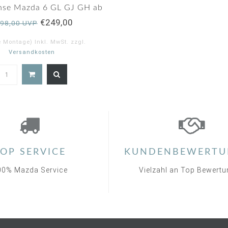
hse Mazda 6 GL GJ GH ab
2012
€249,00
98,00 UVP
e Montage) Inkl. MwSt. zzgl.
Versandkosten
5.0
star
rating
OP SERVICE
KUNDENBEWERTU
00% Mazda Service
Vielzahl an Top Bewert