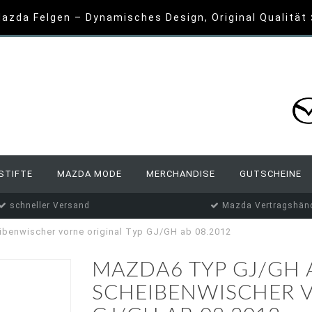
azda Felgen – Dynamisches Design, Original Qualität
STIFTE
MAZDA MODE
MERCHANDISE
GUTSCHEINE
schneller Versand
Mazda Vertragshänd
benwischer vorne original Typ GJ/GH ab 08.2012
MAZDA6 TYP GJ/GH A
SCHEIBENWISCHER V