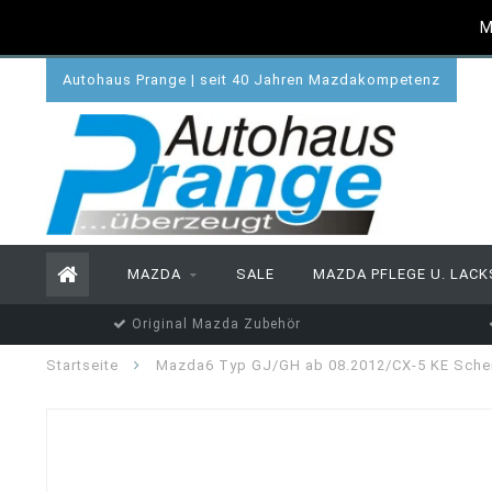
M
Autohaus Prange | seit 40 Jahren Mazdakompetenz
MAZDA
SALE
MAZDA PFLEGE U. LACK
Original Mazda Zubehör
Startseite
Mazda6 Typ GJ/GH ab 08.2012/CX-5 KE Schei