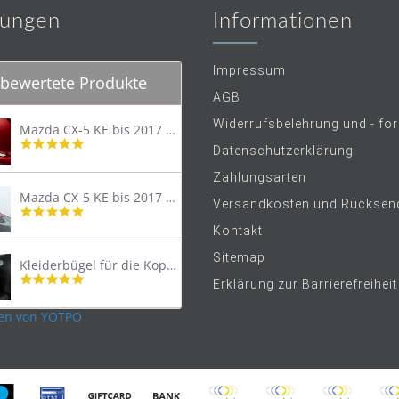
ungen
Informationen
Impressum
bewertete Produkte
AGB
Widerrufsbelehrung und - fo
Mazda CX-5 KE bis 2017 Trittschutzleiste Edelstahl original
4.8
Datenschutzerklärung
star
rating
Zahlungsarten
Mazda CX-5 KE bis 2017 Lastenträger Dachträger
Versandkosten und Rücksen
4.9
star
Kontakt
rating
Sitemap
Kleiderbügel für die Kopfstütze
4.9
Erklärung zur Barrierefreiheit
star
rating
en von YOTPO