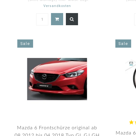
Versandkosten
4.9
star
rating
Sale
Sale
Mazda 6 Frontschürze original ab
Mazda 6
08.2012 bis 04.2018 Typ GL GJ GH