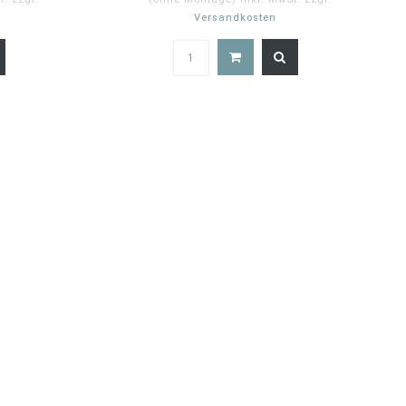
Versandkosten
0
5.0
ar
star
ting
rating