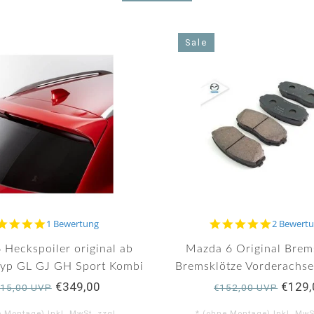
Sale
5.0
5.0
1 Bewertung
2 Bewert
star
star
rating
rating
 Heckspoiler original ab
Mazda 6 Original Brem
Typ GL GJ GH Sport Kombi
Bremsklötze Vorderachs
GL GJ GH ab 20
€349,00
€129,
15,00 UVP
€152,00 UVP
e Montage) Inkl. MwSt. zzgl.
* (ohne Montage) Inkl. MwSt