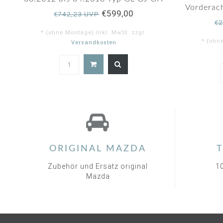
Vorderac
€599,00
€742,23 UVP
€2
* (ohne Montage) Inkl. MwSt. zzgl.
* (ohn
Versandkosten
ORIGINAL MAZDA
T
Zubehör und Ersatz original
1
Mazda