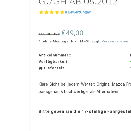
GJ/GH AB 08.2012
4.8
8 Bewertungen
star
rating
€49,00
€59,00 UVP
* (ohne Montage) Inkl. MwSt. zzgl.
Versandkosten
Artikelnummer::
Verfügbarkeit:
Lieferzeit:
Klare Sicht bei jedem Wetter: Original Mazda 
passgenau & hochwertiger als Alternativen.
Bitte geben sie die 17-stellige Fahrgest