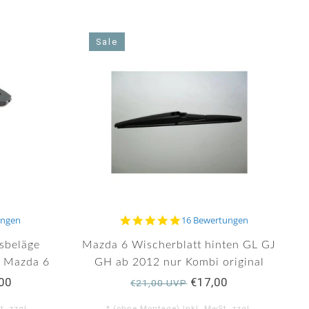
Sale
5.0
ungen
16 Bewertungen
star
rating
sbeläge
Mazda 6 Wischerblatt hinten GL GJ
e Mazda 6
GH ab 2012 nur Kombi original
12
00
€17,00
€21,00 UVP
. zzgl.
* (ohne Montage) Inkl. MwSt. zzgl.