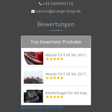
+49 5409949124
service@prange-shop.de
Bewertungen
Top bewertete Produkte
Mazda CX-5 KE bis 2017 Trittschutzleiste Edelstahl original
4.8
star
rating
Mazda CX-5 KE bis 2017 Lastenträger Dachträger
4.9
star
rating
Kleiderbügel für die Kopfstütze
4.9
star
rating
Bewertungen von YOTPO