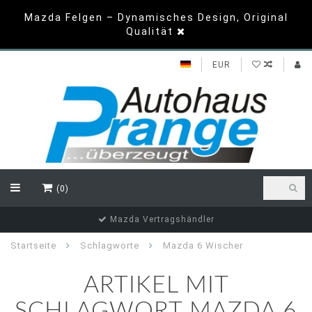
Mazda Felgen – Dynamisches Design, Original
Qualität
EUR
(0)
Mazda Vertragshändler
Startseite
Schlagworte
Mazda 6 Wischer
ARTIKEL MIT
SCHLAGWORT MAZDA 6