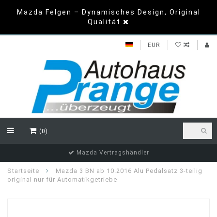
Mazda Felgen – Dynamisches Design, Original
Qualität
EUR
(0)
Mazda Vertragshändler
Startseite
Mazda 3 BN ab 10.2016 Alu Pedalsatz 3-teilig
original nur für Automatikgetriebe