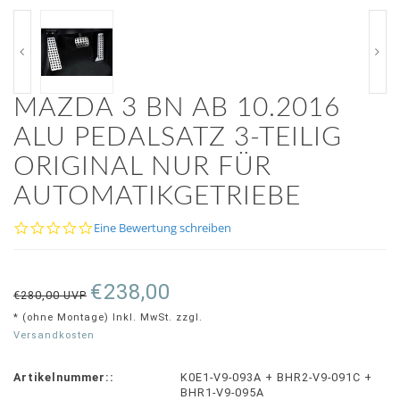
MAZDA 3 BN AB 10.2016
ALU PEDALSATZ 3-TEILIG
ORIGINAL NUR FÜR
AUTOMATIKGETRIEBE
0.0
Eine Bewertung schreiben
star
rating
€238,00
€280,00 UVP
* (ohne Montage) Inkl. MwSt. zzgl.
Versandkosten
Artikelnummer::
K0E1-V9-093A + BHR2-V9-091C +
BHR1-V9-095A