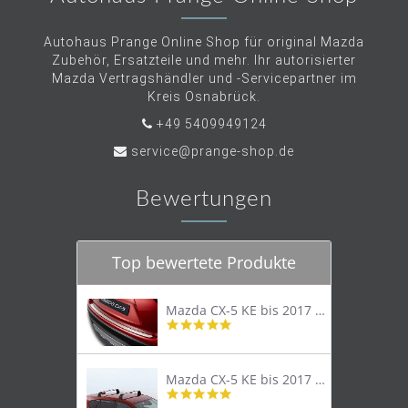
Autohaus Prange Online Shop für original Mazda
Zubehör, Ersatzteile und mehr. Ihr autorisierter
Mazda Vertragshändler und -Servicepartner im
Kreis Osnabrück.
+49 5409949124
service@prange-shop.de
Bewertungen
Top bewertete Produkte
Mazda CX-5 KE bis 2017 Trittschutzleiste Edelstahl original
4.8
star
rating
Mazda CX-5 KE bis 2017 Lastenträger Dachträger
4.9