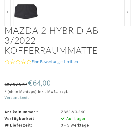
MAZDA 2 HYBRID AB
3/2022
KOFFERRAUMMATTE
0.0
Eine Bewertung schreiben
star
rating
€64,00
€80,00 UVP
* (ohne Montage) Inkl. MwSt. zzgl.
Versandkosten
Artikelnummer::
ZS58-V0-360
Verfügbarkeit:
Auf Lager
Lieferzeit:
3 - 5 Werktage