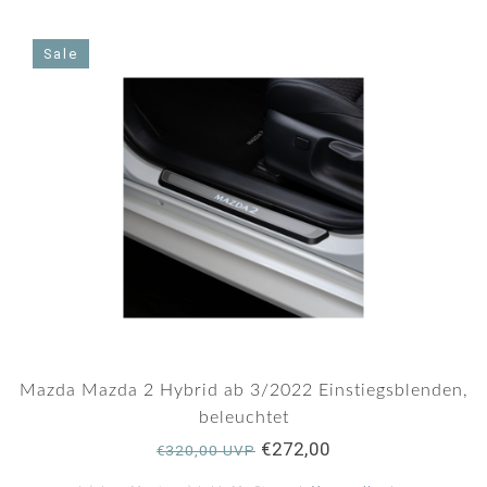
5.0
star
rating
Sale
Mazda Mazda 2 Hybrid ab 3/2022 Einstiegsblenden,
beleuchtet
€272,00
€320,00 UVP