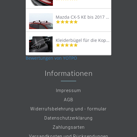
star
rating
Mazda CX-5 KE bis 2017 Lastenträger Dachträger
4.9
star
rating
Kleiderbügel für die Kopfstütze
4.9
star
rating
Bewertungen von YOTPO
Informationen
Impressum
AGB
Widerrufsbelehrung und - formular
Datenschutzerklärung
Zahlungsarten
Versandkosten und Rücksendungen