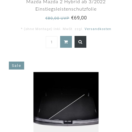
rating
Mazda Mazda 2 Hybrid ab 3/2022
Einstiegsleistenschutzfolie
€69,00
€80,00 UVP
* (ohne Montage) Inkl. MwSt. zzgl.
Versandkosten
5.0
star
rating
Sale