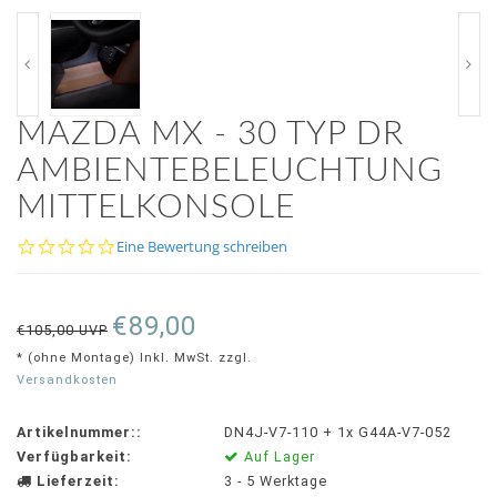
MAZDA MX - 30 TYP DR
AMBIENTEBELEUCHTUNG
MITTELKONSOLE
0.0
Eine Bewertung schreiben
star
rating
€89,00
€105,00 UVP
* (ohne Montage) Inkl. MwSt. zzgl.
Versandkosten
Artikelnummer::
DN4J-V7-110 + 1x G44A-V7-052
Verfügbarkeit:
Auf Lager
Lieferzeit:
3 - 5 Werktage