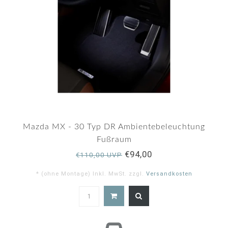
Mazda MX - 30 Typ DR Ambientebeleuchtung
Fußraum
€94,00
€110,00 UVP
* (ohne Montage) Inkl. MwSt. zzgl.
Versandkosten