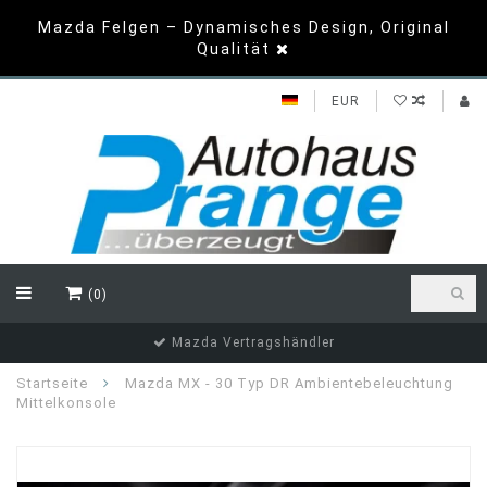
Mazda Felgen – Dynamisches Design, Original
Qualität
EUR
(0)
Top Bewertungen
Startseite
Mazda MX - 30 Typ DR Ambientebeleuchtung
Mittelkonsole