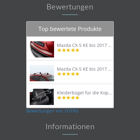
Bewertungen
Top bewertete Produkte
Mazda CX-5 KE bis 2017 Trittschutzleiste Edelstahl original
4.8
star
rating
Mazda CX-5 KE bis 2017 Lastenträger Dachträger
4.9
star
rating
Kleiderbügel für die Kopfstütze
4.9
star
rating
Bewertungen von YOTPO
Informationen