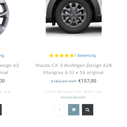
5.0
ung
1 Bewertung
star
rating
esign 62
Mazda CX-3 Alufelgen Design 62A
ginal
titangrau 6,5J x 16 original
00
€157,00
€183,60 UVP
. zzgl.
* (ohne Montage) Inkl. MwSt. zzgl.
Versandkosten
0
5.0