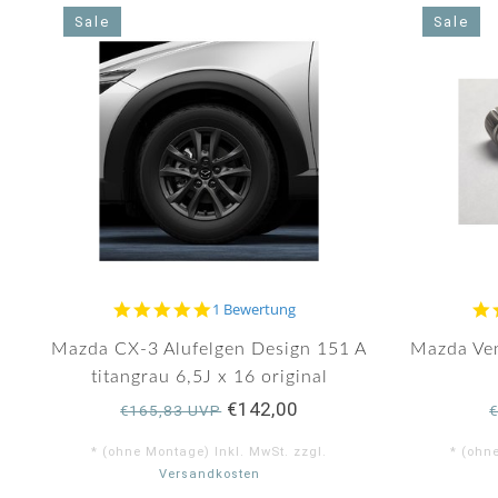
star
rating
Sale
Sale
5.0
1 Bewertung
star
rating
Mazda CX-3 Alufelgen Design 151 A
Mazda Ven
titangrau 6,5J x 16 original
€142,00
€165,83 UVP
* (ohne Montage) Inkl. MwSt. zzgl.
* (ohn
Versandkosten