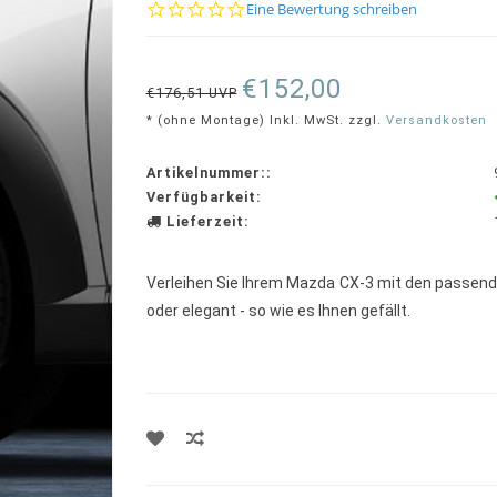
0.0
Eine Bewertung schreiben
star
rating
€152,00
€176,51 UVP
* (ohne Montage) Inkl. MwSt. zzgl.
Versandkosten
Artikelnummer::
Verfügbarkeit:
Lieferzeit:
Verleihen Sie Ihrem Mazda CX-3 mit den passende
oder elegant - so wie es Ihnen gefällt.