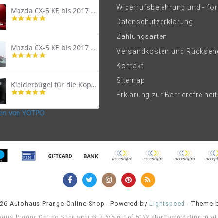
Widerrufsbelehrung und - fo
Mazda CX-5 KE bis 2017 Trittschutzleiste Edelstahl original
4.8
Datenschutzerklärung
star
rating
Zahlungsarten
Mazda CX-5 KE bis 2017 Lastenträger Dachträger
Versandkosten und Rücksen
4.9
star
Kontakt
rating
Sitemap
Kleiderbügel für die Kopfstütze
4.9
Erklärung zur Barrierefreiheit
star
rating
en von YOTPO
026 Autohaus Prange Online Shop - Powered by
Lightspeed
- Theme 
haus Prange Online Shop
scores a
5
/
5
out of
5122
klantbeoordelingen a