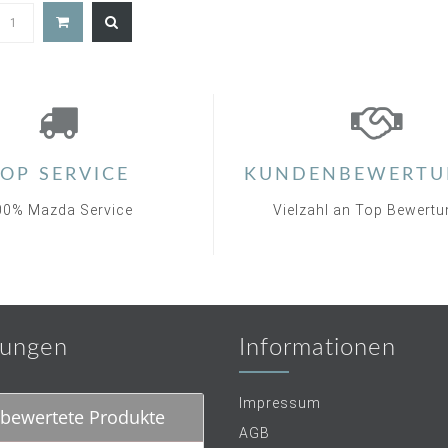
4.9
star
rating
OP SERVICE
KUNDENBEWERTU
00% Mazda Service
Vielzahl an Top Bewert
ungen
Informationen
Impressum
bewertete Produkte
AGB