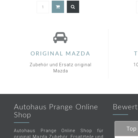
5.0
star
rating
ORIGINAL MAZDA
T
Zubehör und Ersatz original
1
Mazda
Autohaus Prange Online
Bewert
Shop
Top 
Autohaus Prange Online Shop für
original Mazda Zubehör, Ersatzteile und