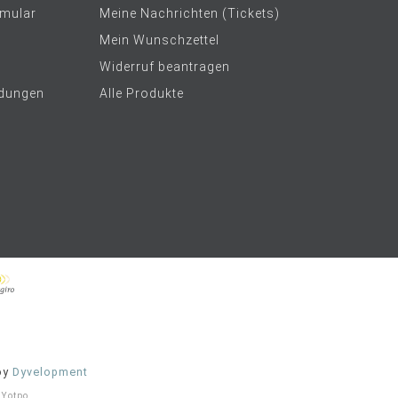
rmular
Meine Nachrichten (Tickets)
Mein Wunschzettel
Widerruf beantragen
dungen
Alle Produkte
by
Dyvelopment
t
Yotpo