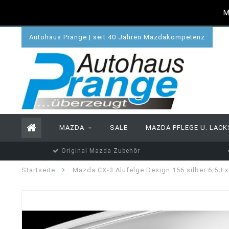
M
Autohaus Prange | seit 40 Jahren Mazdakompetenz
MAZDA
SALE
MAZDA PFLEGE U. LACK
Original Mazda Zubehör
Startseite
Mazda CX-3 Alufelge Design 156 silber 6,5J x 