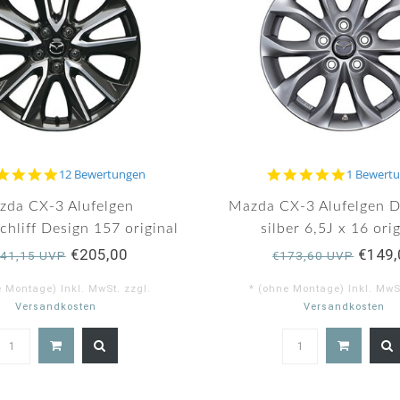
4.8
5.0
12 Bewertungen
1 Bewert
star
star
rating
rating
zda CX-3 Alufelgen
Mazda CX-3 Alufelgen D
hliff Design 157 original
silber 6,5J x 16 ori
€205,00
€149,
41,15 UVP
€173,60 UVP
e Montage) Inkl. MwSt. zzgl.
* (ohne Montage) Inkl. MwSt
Versandkosten
Versandkosten
4.8
5.