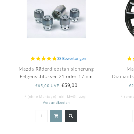
4.9
38 Bewertungen
star
rating
Mazda Räderdiebstahlsicherung
Ma
Felgenschlösser 21 oder 17mm
Diamantsc
€59,00
€65,00 UVP
€2
* (ohne Montage) Inkl. MwSt. zzgl.
* (ohn
Versandkosten
4.9