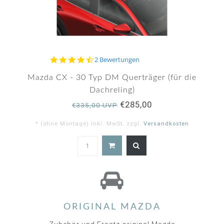
4.5
2 Bewertungen
star
rating
Mazda CX - 30 Typ DM Querträger (für die
Dachreling)
€285,00
€335,00 UVP
* (ohne Montage) Inkl. MwSt. zzgl.
Versandkosten
4.5
star
rating
ORIGINAL MAZDA