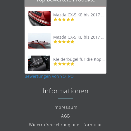
Mazda CX-5 KE bis 2017 Trittschutzleiste Edelstahl original
4.8
star
rating
Mazda CX-5 KE bis 2017 Lastenträger Dachträger
4.9
star
rating
Kleiderbügel für die Kopfstütze
4.9
star
rating
Bewertungen von YOTPO
Informationen
Impressum
AGB
Widerrufsbelehrung und - formular