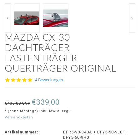
MAZDA CX-30
DACHTRÄGER
LASTENTRÄGER
QUERTRÄGER ORIGINAL
4.8
14 Bewertungen
star
rating
€339,00
€405,00 UVP
* (ohne Montage) Inkl. MwSt. zzgl.
Versandkosten
Artikelnummer::
DFR5-V3-840A + DFY5-50-9L0 +
DFY5-50-9H0