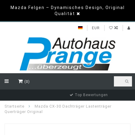
Mazda Felgen – Dynamisches Design, Original
Qualität
EUR
(0)
Top Bewertungen
Startseite
Mazda CX-30 Dachträger Lastenträger
Querträger Original