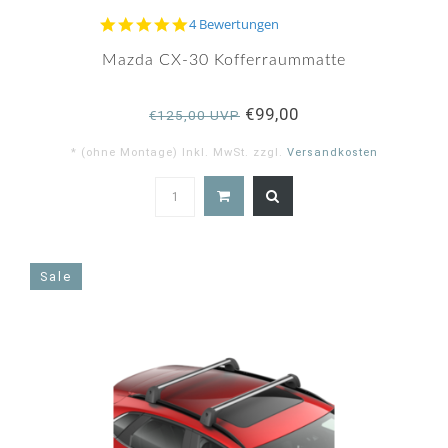
5.0
4 Bewertungen
star
rating
Mazda CX-30 Kofferraummatte
€99,00
€125,00 UVP
* (ohne Montage) Inkl. MwSt. zzgl.
Versandkosten
5.0
star
rating
Sale