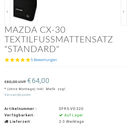
MAZDA CX-30
TEXTILFUSSMATTENSATZ "
STANDARD"
4.8
5 Bewertungen
star
rating
€64,00
€80,00 UVP
* (ohne Montage) Inkl. MwSt. zzgl.
Versandkosten
Artikelnummer::
DFR5-V0-320
Verfügbarkeit:
Auf Lager
Lieferzeit:
2-3 Werktage