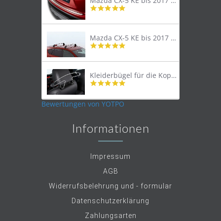
Mazda CX-5 KE bis 2017 Trittschutzleiste Edelstahl original
4.8
star
rating
Mazda CX-5 KE bis 2017 Lastenträger Dachträger
4.9
star
rating
Kleiderbügel für die Kopfstütze
4.9
star
rating
Bewertungen von YOTPO
Informationen
Impressum
AGB
Widerrufsbelehrung und - formular
Datenschutzerklärung
Zahlungsarten