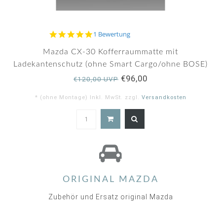
5.0
1 Bewertung
star
rating
Mazda CX-30 Kofferraummatte mit
Ladekantenschutz (ohne Smart Cargo/ohne BOSE)
€96,00
€120,00 UVP
* (ohne Montage) Inkl. MwSt. zzgl.
Versandkosten
5.0
star
rating
ORIGINAL MAZDA
Zubehör und Ersatz original Mazda