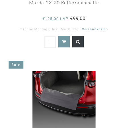
rating
Mazda CX-30 Kofferraummatte
€99,00
€125,00 UVP
* (ohne Montage) Inkl. MwSt. zzgl.
Versandkosten
5.0
star
rating
Sale