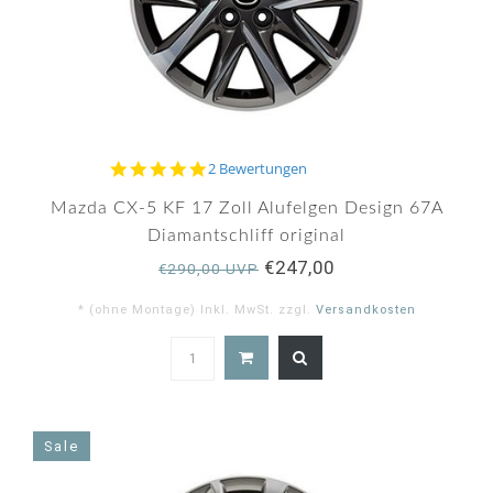
5.0
2 Bewertungen
star
rating
Mazda CX-5 KF 17 Zoll Alufelgen Design 67A
Diamantschliff original
€247,00
€290,00 UVP
* (ohne Montage) Inkl. MwSt. zzgl.
Versandkosten
5.0
star
rating
Sale