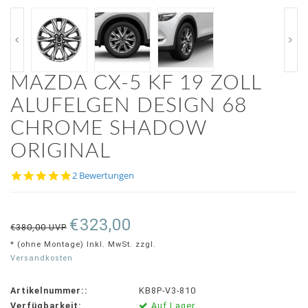
MAZDA CX-5 KF 19 ZOLL
ALUFELGEN DESIGN 68
CHROME SHADOW
ORIGINAL
5.0
2 Bewertungen
star
rating
€323,00
€380,00 UVP
* (ohne Montage) Inkl. MwSt. zzgl.
Versandkosten
Artikelnummer::
KB8P-V3-810
Verfügbarkeit:
Auf Lager