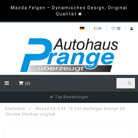
Mazda Felgen – Dynamisches Design, Original
Qualität
EUR
(0)
Top Bewertungen
Startseite
Mazda CX-5 KF 19 Zoll Alufelgen Design 68
Chrome Shadow original