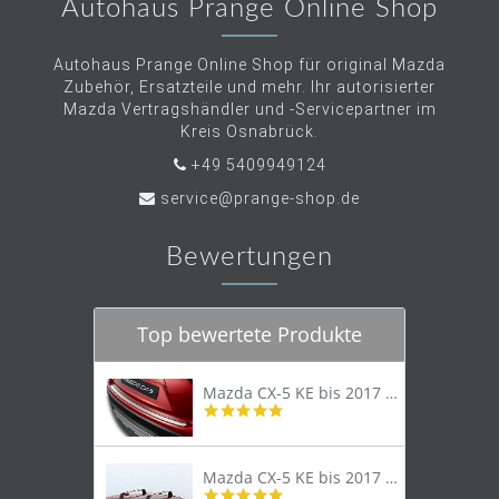
Autohaus Prange Online Shop
Autohaus Prange Online Shop für original Mazda
Zubehör, Ersatzteile und mehr. Ihr autorisierter
Mazda Vertragshändler und -Servicepartner im
Kreis Osnabrück.
+49 5409949124
service@prange-shop.de
Bewertungen
Top bewertete Produkte
Mazda CX-5 KE bis 2017 Trittschutzleiste Edelstahl original
4.8
star
rating
Mazda CX-5 KE bis 2017 Lastenträger Dachträger
4.9