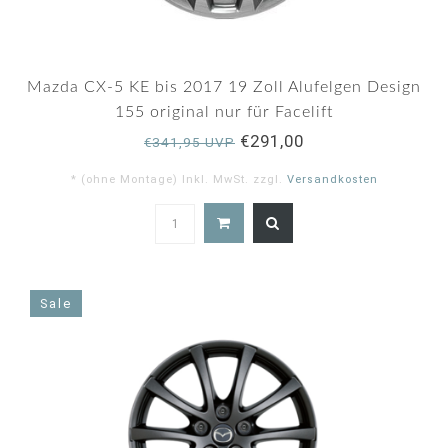
Mazda CX-5 KE bis 2017 19 Zoll Alufelgen Design
155 original nur für Facelift
€291,00
€341,95 UVP
* (ohne Montage) Inkl. MwSt. zzgl.
Versandkosten
5.0
star
rating
Sale