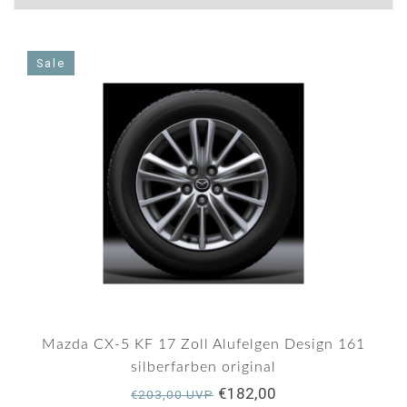
Sale
Mazda CX-5 KF 17 Zoll Alufelgen Design 161
silberfarben original
€182,00
€203,00 UVP