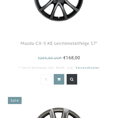
Mazda CX-5 KE Leichtmetallfelge 17"
€168,00
€209,00 UVP
* (ohne Montage) Inkl. MwSt. zzgl.
Versandkosten
5.0
star
rating
Sale