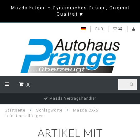
Mazda Felgen – Dynamisches Design, Original
Qualität
EUR
(0)
Mazda Vertragshändler
Startseite
Schlagworte
Mazda CX-5
Leichtmetallfelgen
ARTIKEL MIT