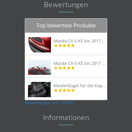
Bewertungen
Top bewertete Produkte
Mazda CX-5 KE bis 2017 Trittschutzleiste Edelstahl original
4.8
star
rating
Mazda CX-5 KE bis 2017 Lastenträger Dachträger
4.9
star
rating
Kleiderbügel für die Kopfstütze
4.9
star
rating
Bewertungen von YOTPO
Informationen