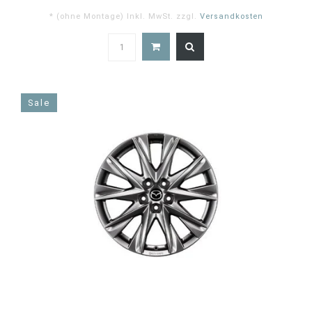
* (ohne Montage) Inkl. MwSt. zzgl.
Versandkosten
4.5
star
rating
Sale