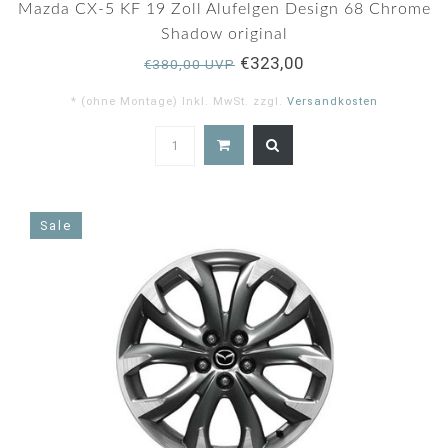
Mazda CX-5 KF 19 Zoll Alufelgen Design 68 Chrome
Shadow original
€323,00
€380,00 UVP
* (ohne Montage) Inkl. MwSt. zzgl.
Versandkosten
5.0
star
rating
Sale