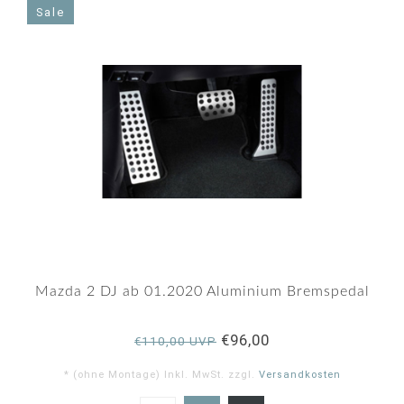
Sale
Mazda 2 DJ ab 01.2020 Aluminium Bremspedal
€96,00
€110,00 UVP
* (ohne Montage) Inkl. MwSt. zzgl.
Versandkosten