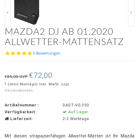
MAZDA2 DJ AB 01.2020
ALLWETTER-MATTENSATZ
5.0
5 Bewertungen
star
rating
€72,00
€85,00 UVP
* (ohne Montage) Inkl. MwSt. zzgl.
Versandkosten
Artikelnummer::
DADT-V0-350
Verfügbarkeit:
Auf Lager
Lieferzeit:
2-3 Werktage
Mit diesen strapazierfähigen Allwetter-Matten ist Ihr Mazda