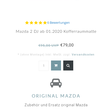
5.0
6 Bewertungen
star
rating
Mazda 2 DJ ab 01.2020 Kofferraummatte
€79,00
€95,00 UVP
* (ohne Montage) Inkl. MwSt. zzgl.
Versandkosten
5.0
star
rating
ORIGINAL MAZDA
Zubehör und Ersatz original Mazda