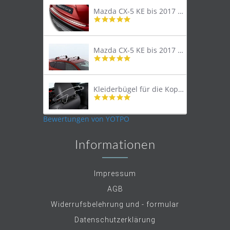
Mazda CX-5 KE bis 2017 Trittschutzleiste Edelstahl original
4.8
star
rating
Mazda CX-5 KE bis 2017 Lastenträger Dachträger
4.9
star
rating
Kleiderbügel für die Kopfstütze
4.9
star
rating
Bewertungen von YOTPO
Informationen
Impressum
AGB
Widerrufsbelehrung und - formular
Datenschutzerklärung