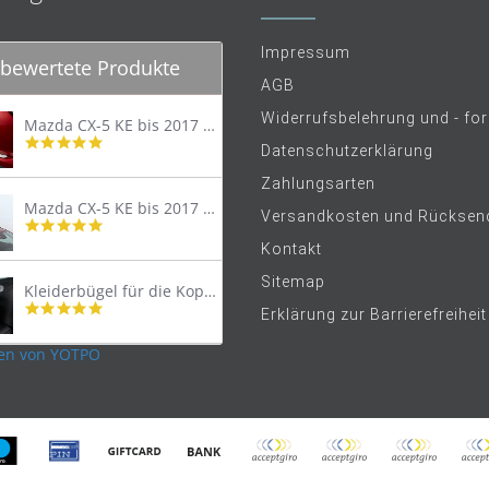
Impressum
bewertete Produkte
AGB
Widerrufsbelehrung und - fo
Mazda CX-5 KE bis 2017 Trittschutzleiste Edelstahl original
4.8
Datenschutzerklärung
star
rating
Zahlungsarten
Mazda CX-5 KE bis 2017 Lastenträger Dachträger
Versandkosten und Rücksen
4.9
star
Kontakt
rating
Sitemap
Kleiderbügel für die Kopfstütze
4.9
Erklärung zur Barrierefreiheit
star
rating
en von YOTPO