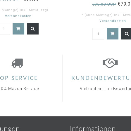
€79,0
€95,00 UVP
e Montage) Inkl. MwSt. zzgl.
* (ohne Montage) Inkl. MwSt
Versandkosten
Versandkosten
5.
st
ra
OP SERVICE
KUNDENBEWERTU
00% Mazda Service
Vielzahl an Top Bewert
ungen
Informationen