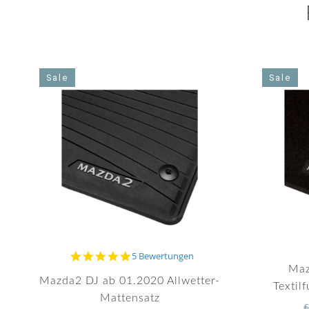
Sale
Sale
5.0
5 Bewertungen
star
Maz
rating
Mazda2 DJ ab 01.2020 Allwetter-
Textil
Mattensatz