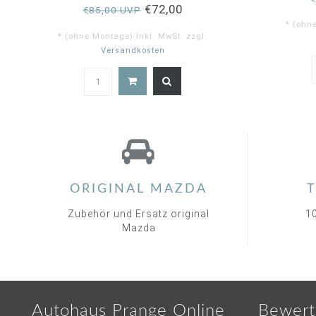
€72,00
€85,00 UVP
* (ohn
* (ohne Montage) Inkl. MwSt. zzgl.
Versandkosten
5.0
star
rating
ORIGINAL MAZDA
T
Zubehör und Ersatz original
1
Mazda
Autohaus Prange Online
Bewert