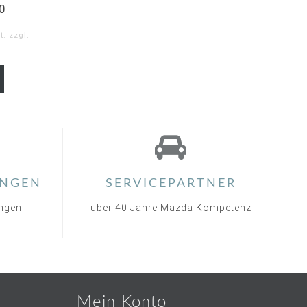
0
. zzgl.
0
ar
ting
NGEN
SERVICEPARTNER
ungen
über 40 Jahre Mazda Kompetenz
Mein Konto