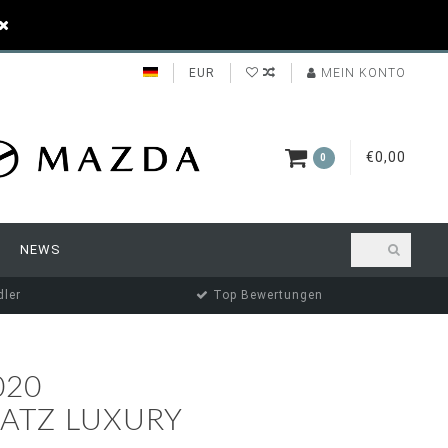
EUR
MEIN KONTO
€0,00
0
NEWS
ler
Top Bewertungen
020
ATZ LUXURY