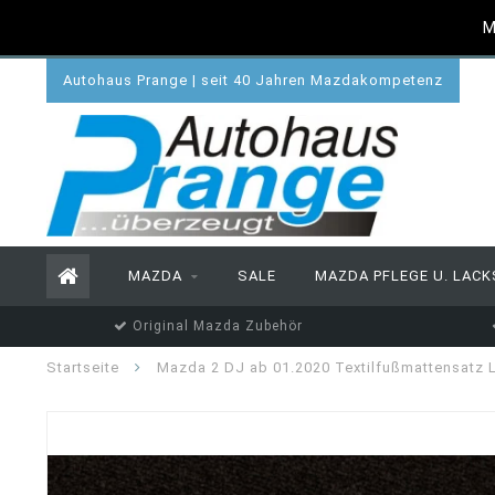
M
Autohaus Prange | seit 40 Jahren Mazdakompetenz
MAZDA
SALE
MAZDA PFLEGE U. LACK
Original Mazda Zubehör
Startseite
Mazda 2 DJ ab 01.2020 Textilfußmattensatz 