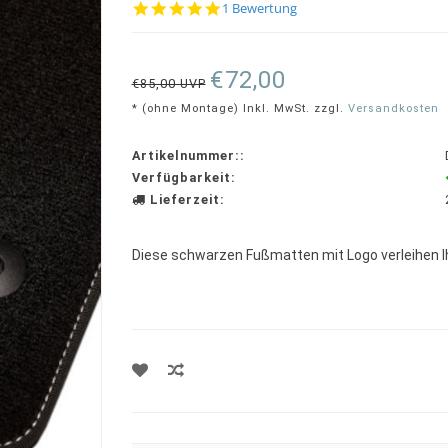
5.0
1 Bewertung
star
rating
€72,00
€85,00 UVP
* (ohne Montage) Inkl. MwSt. zzgl.
Versandkosten
Artikelnummer::
Verfügbarkeit:
Lieferzeit:
Diese schwarzen Fußmatten mit Logo verleihen 