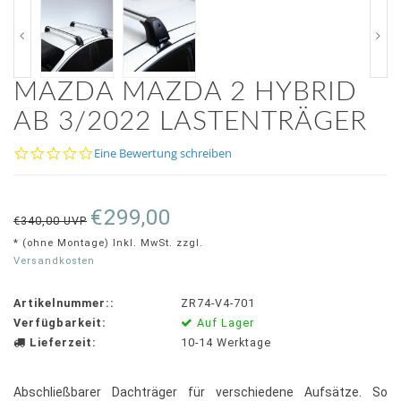
MAZDA MAZDA 2 HYBRID
AB 3/2022 LASTENTRÄGER
0.0
Eine Bewertung schreiben
star
rating
€299,00
€340,00 UVP
* (ohne Montage) Inkl. MwSt. zzgl.
Versandkosten
Artikelnummer::
ZR74-V4-701
Verfügbarkeit:
Auf Lager
Lieferzeit:
10-14 Werktage
Abschließbarer Dachträger für verschiedene Aufsätze. So