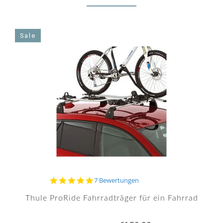
Sale
5.0
7 Bewertungen
star
rating
Thule ProRide Fahrradträger für ein Fahrrad