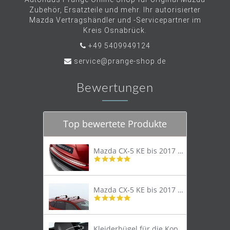
Zubehör, Ersatzteile und mehr. Ihr autorisierter
Mazda Vertragshändler und -Servicepartner im
Kreis Osnabrück.
+49 5409949124
service@prange-shop.de
Bewertungen
Top bewertete Produkte
Mazda CX-5 KE bis 2017 Trittschutzleiste Edelstahl original
4.8
star
rating
Mazda CX-5 KE bis 2017 Lastenträger Dachträger
4.9
star
rating
Kleiderbügel für die Kopfstütze