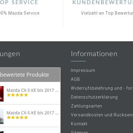
OP SERVICE
KUNDENBEWERTU
00% Mazda Service
Vielzahl an Top Bewert
ungen
Informationen
Impressum
bewertete Produkte
AGB
Widerrufsbelehrung und - fo
Mazda CX-5 KE bis 2017 Trittschutzleiste Edelstahl original
4.8
Datenschutzerklärung
star
rating
Zahlungsarten
Mazda CX-5 KE bis 2017 Lastenträger Dachträger
Versandkosten und Rücksen
4.9
star
Kontakt
rating
Sitemap