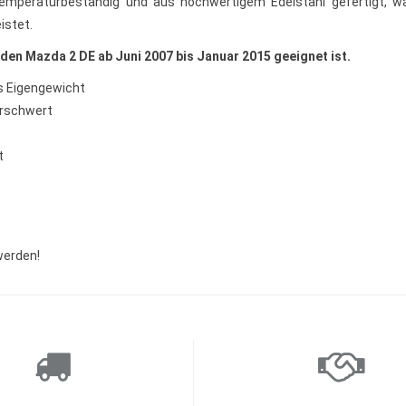
emperaturbeständig und aus hochwertigem Edelstahl gefertigt, wa
istet.
 den Mazda 2 DE ab Juni 2007 bis Januar 2015 geeignet ist.
s Eigengewicht
erschwert
t
werden!