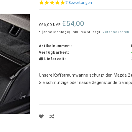
5.0
7 Bewertungen
star
rating
€54,00
€66,00 UVP
* (ohne Montage) Inkl. MwSt. zzgl.
Versandkosten
Artikelnummer::
Verfügbarkeit:
Lieferzeit:
Unsere Kofferraumwanne schützt den Mazda 2 (
Sie schmutzige oder nasse Gegenstände transpo