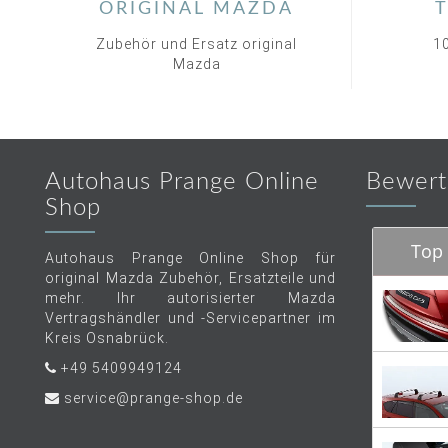
ORIGINAL MAZDA
T
Zubehör und Ersatz original
1
Mazda
Autohaus Prange Online
Bewert
Shop
Top 
Autohaus Prange Online Shop für
original Mazda Zubehör, Ersatzteile und
mehr. Ihr autorisierter Mazda
Vertragshändler und -Servicepartner im
Kreis Osnabrück.
+49 5409949124
service@prange-shop.de