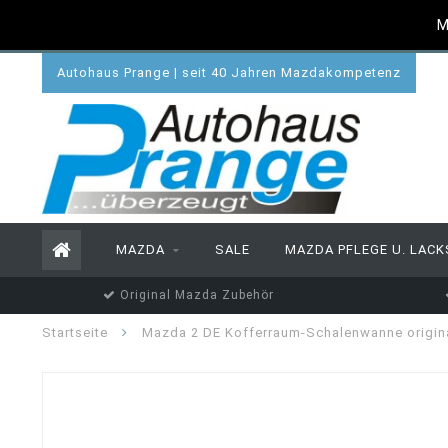
M
Autohaus Prange | seit 40 Jahren Mazdakompetenz
MAZDA
SALE
MAZDA PFLEGE U. LACK
Original Mazda Zubehör
Startseite
Mazda 2 DE Kofferraum-Schalenwanne origina