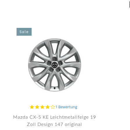
Sale
4.0
1 Bewertung
star
rating
Mazda CX-5 KE Leichtmetallfelge 19
Zoll Design 147 original