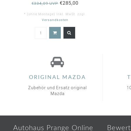
€285,00
€334,09 UVP
* (ohne Montage) Inkl. MwSt. zzgl.
Versandkosten
4.0
star
rating
ORIGINAL MAZDA
T
Zubehör und Ersatz original
1
Mazda
Autohaus Prange Online
Bewert