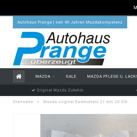
M
Autohaus Prange | seit 40 Jahren Mazdakompetenz
MAZDA
SALE
MAZDA PFLEGE U. LACK
Original Mazda Zubehör
Startseite
Mazda original Radmuttern 21 mm 20 Stk