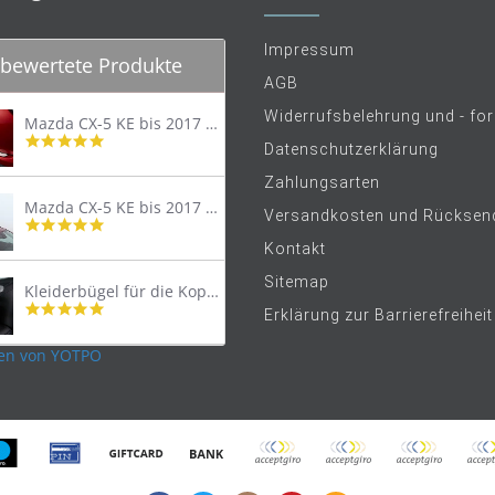
Impressum
bewertete Produkte
AGB
Widerrufsbelehrung und - fo
Mazda CX-5 KE bis 2017 Trittschutzleiste Edelstahl original
4.8
Datenschutzerklärung
star
rating
Zahlungsarten
Mazda CX-5 KE bis 2017 Lastenträger Dachträger
Versandkosten und Rücksen
4.9
star
Kontakt
rating
Sitemap
Kleiderbügel für die Kopfstütze
4.9
Erklärung zur Barrierefreiheit
star
rating
en von YOTPO