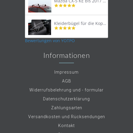
Mazda CX-5 KE bis 2017 Lastenträger Dachträger
4.9
star
rating
Kleiderbügel für die Kopfstütze
4.9
star
rating
Bewertungen von YOTPO
Informationen
Impressum
AGB
Widerrufsbelehrung und - formular
Datenschutzerklärung
Zahlungsarten
Versandkosten und Rücksendungen
Kontakt