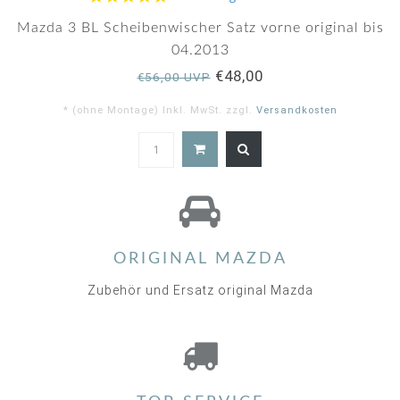
star
rating
Mazda 3 BL Scheibenwischer Satz vorne original bis
04.2013
€48,00
€56,00 UVP
* (ohne Montage) Inkl. MwSt. zzgl.
Versandkosten
5.0
star
rating
ORIGINAL MAZDA
Zubehör und Ersatz original Mazda