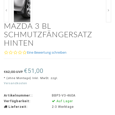
MAZDA 3 BL
SCHMUTZFÄNGERSATZ
HINTEN
0.0
Eine Bewertung schreiben
star
rating
€51,00
€62,00 UVP
* (ohne Montage) Inkl. MwSt. zzgl.
Versandkosten
Artikelnummer::
BBP3-V3-460A
Verfügbarkeit:
Auf Lager
Lieferzeit:
2-3 Werktage