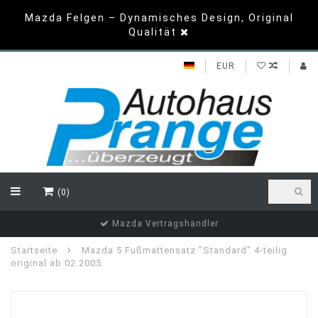
Mazda Felgen – Dynamisches Design, Original
Qualität
EUR
(0)
Mazda Vertragshändler
Startseite
Mazda 5 Fußmattensatz "Standard" 4-teilig
original ab 02.2005