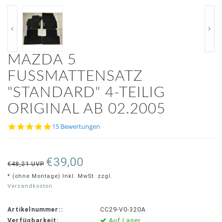
MAZDA 5
FUSSMATTENSATZ "
STANDARD" 4-TEILIG O
RIGINAL AB 02.2005
4.9
15 Bewertungen
star
rating
€39,00
€48,21 UVP
* (ohne Montage) Inkl. MwSt. zzgl.
Versandkosten
Artikelnummer::
CC29-V0-320A
Verfügbarkeit:
Auf Lager