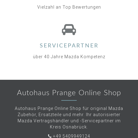
Vielzahl an Top Bewertungen
SERVICEPARTNER
über 40 Jahre Mazda Kompetenz
Autohaus Prange Online Shop
Autohaus Prange Online Shop für original Mazda
Zubehör, Ersatzteile und mehr. Ihr autorisierter
Mazda Vertragshändler und -Servicepartner im
Kreis Osnabrück.
+49 5409949124