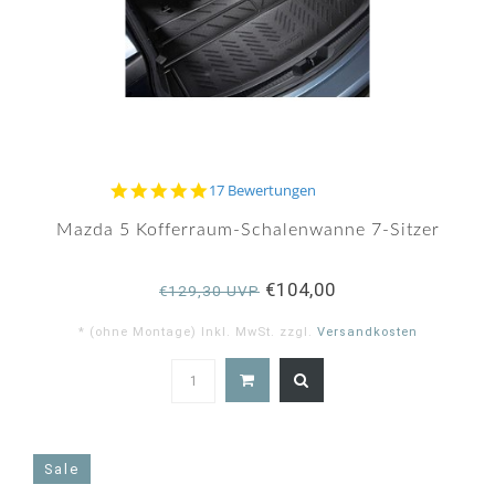
4.9
17 Bewertungen
star
rating
Mazda 5 Kofferraum-Schalenwanne 7-Sitzer
€104,00
€129,30 UVP
* (ohne Montage) Inkl. MwSt. zzgl.
Versandkosten
4.9
star
rating
Sale