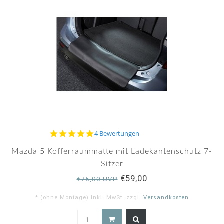
5.0
4 Bewertungen
star
rating
Mazda 5 Kofferraummatte mit Ladekantenschutz 7-
Sitzer
€59,00
€75,00 UVP
* (ohne Montage) Inkl. MwSt. zzgl.
Versandkosten