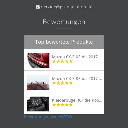
service@prange-shop.de
Bewertungen
Top bewertete Produkte
Mazda CX-5 KE bis 2017 Trittschutzleiste Edelstahl original
4.8
star
rating
Mazda CX-5 KE bis 2017 Lastenträger Dachträger
4.9
star
rating
Kleiderbügel für die Kopfstütze
4.9
star
rating
Bewertungen von YOTPO