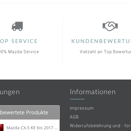
OP SERVICE
KUNDENBEWERTU
00% Mazda Service
Vielzahl an Top Bewert
ungen
Informationen
Impressum
bewertete Produkte
AGB
Widerrufsbelehrung und - fo
Mazda CX-5 KE bis 2017 Trittschutzleiste Edelstahl original