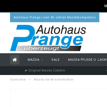
M
Autohaus Prange | seit 40 Jahren Mazdakompetenz
MAZDA
SALE
MAZDA PFLEGE U. LACK
Original Mazda Zubehör
Startseite
Mazda 6e Wischerblätter