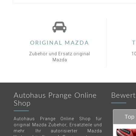
ORIGINAL MAZDA
T
Zubehör und Ersatz original
1
Mazda
Autohaus Prange Online
Bewert
Shop
Top 
Autohaus Prange Online Shop für
original Mazda Zubehör, Ersatzteile und
mehr. Ihr autorisierter Mazda