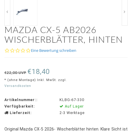
MAZDA CX-5 AB2026
WISCHERBLÄTTER, HINTEN
0.0
Eine Bewertung schreiben
star
rating
€18,40
€22,00 UVP
* (ohne Montage) Inkl. MwSt. zzgl.
Versandkosten
Artikelnummer::
KLBG-67-330
Verfügbarkeit:
Auf Lager
Lieferzeit:
2-3 Werktage
Original Mazda CX-5 2026- Wischerblätter hinten. Klare Sicht ist