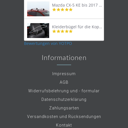
Mazda CX-5 KE bis 2017 Lastenträger Dachträger
4.9
star
rating
Kleiderbügel für die Kopfstütze
4.9
star
rating
Bewertungen von YOTPO
Informationen
Impressum
AGB
Widerrufsbelehrung und - formular
Datenschutzerklärung
Zahlungsarten
Versandkosten und Rücksendungen
Kontakt