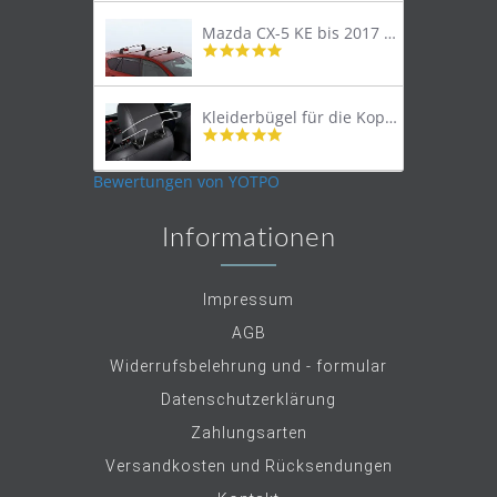
rating
Mazda CX-5 KE bis 2017 Lastenträger Dachträger
4.9
star
rating
Kleiderbügel für die Kopfstütze
4.9
star
rating
Bewertungen von YOTPO
Informationen
Impressum
AGB
Widerrufsbelehrung und - formular
Datenschutzerklärung
Zahlungsarten
Versandkosten und Rücksendungen