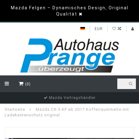
Mazda Felgen – Dynamisches Design, Original
Qualität
EUR
(0)
Top Bewertungen
Startseite
Mazda CX-5 KF ab 2017 Kofferraummatte mit
Ladekantenschutz original