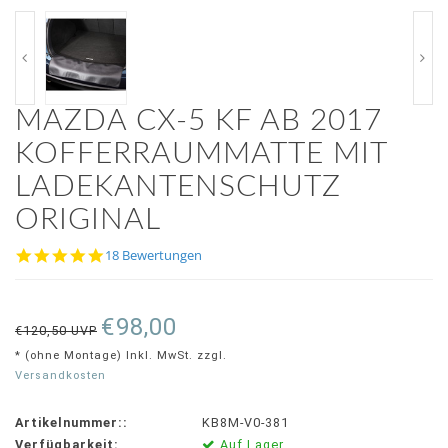
MAZDA CX-5 KF AB 2017
KOFFERRAUMMATTE MIT
LADEKANTENSCHUTZ
ORIGINAL
4.9
18 Bewertungen
star
rating
€98,00
€120,50 UVP
* (ohne Montage) Inkl. MwSt. zzgl.
Versandkosten
Artikelnummer::
KB8M-V0-381
Verfügbarkeit:
Auf Lager