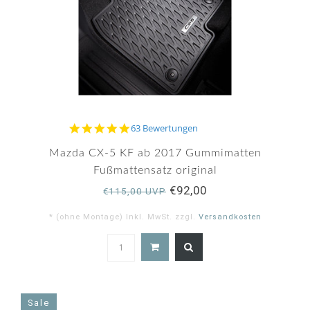
4.9
63 Bewertungen
star
rating
Mazda CX-5 KF ab 2017 Gummimatten
Fußmattensatz original
€92,00
€115,00 UVP
* (ohne Montage) Inkl. MwSt. zzgl.
Versandkosten
4.9
star
rating
Sale