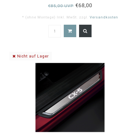
€68,00
€85,00 UVP
* (ohne Montage) Inkl. MwSt. zzgl.
Versandkosten
5.0
star
rating
Nicht auf Lager