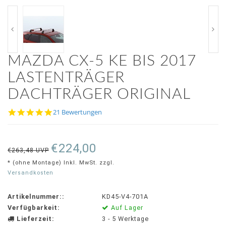
MAZDA CX-5 KE BIS 2017
LASTENTRÄGER
DACHTRÄGER ORIGINAL
4.8
21 Bewertungen
star
rating
€224,00
€263,48 UVP
* (ohne Montage) Inkl. MwSt. zzgl.
Versandkosten
Artikelnummer::
KD45-V4-701A
Verfügbarkeit:
Auf Lager
Lieferzeit:
3 - 5 Werktage