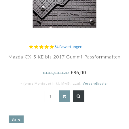
4.9
54 Bewertungen
star
rating
Mazda CX-5 KE bis 2017 Gummi-Passformmatten
€86,00
€106,20 UVP
* (ohne Montage) Inkl. MwSt. zzgl.
Versandkosten
4.9
star
rating
Sale