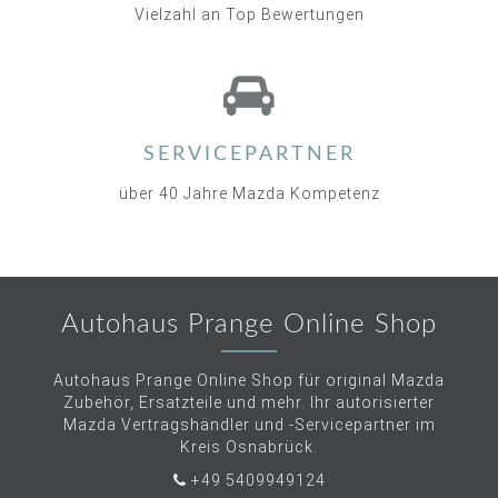
Vielzahl an Top Bewertungen
SERVICEPARTNER
über 40 Jahre Mazda Kompetenz
Autohaus Prange Online Shop
Autohaus Prange Online Shop für original Mazda
Zubehör, Ersatzteile und mehr. Ihr autorisierter
Mazda Vertragshändler und -Servicepartner im
Kreis Osnabrück.
+49 5409949124