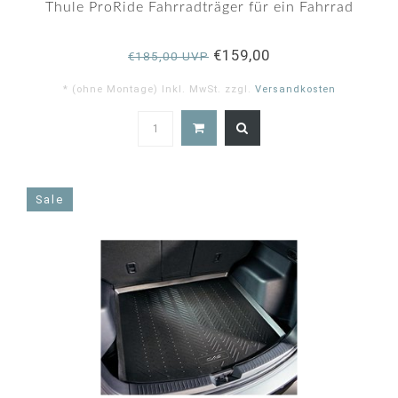
rating
Thule ProRide Fahrradträger für ein Fahrrad
€159,00
€185,00 UVP
* (ohne Montage) Inkl. MwSt. zzgl.
Versandkosten
5.0
star
rating
Sale