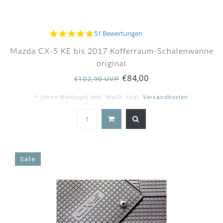
4.8
51 Bewertungen
star
rating
Mazda CX-5 KE bis 2017 Kofferraum-Schalenwanne
original
€84,00
€102,90 UVP
* (ohne Montage) Inkl. MwSt. zzgl.
Versandkosten
4.8
star
rating
Sale