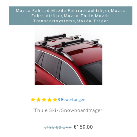
Mazda Fahrrad,Mazda Fahrraddachträger,Mazda
Fahrradträger,Mazda Thule,Mazda
Transportsysteme,Mazda Träger
5.0
3 Bewertungen
star
rating
Thule Ski-/Snowboardträger
€159,00
€185,00 UVP