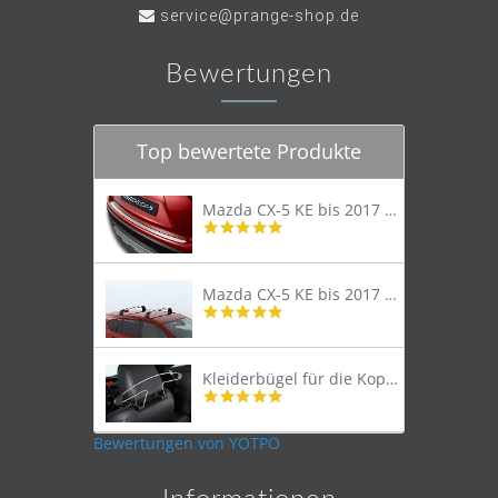
service@prange-shop.de
Bewertungen
Top bewertete Produkte
Mazda CX-5 KE bis 2017 Trittschutzleiste Edelstahl original
4.8
star
rating
Mazda CX-5 KE bis 2017 Lastenträger Dachträger
4.9
star
rating
Kleiderbügel für die Kopfstütze
4.9
star
rating
Bewertungen von YOTPO