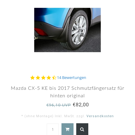
4.6
14 Bewertungen
star
rating
Mazda CX-5 KE bis 2017 Schmutzfängersatz für
hinten original
€82,00
€96,10 UVP
* (ohne Montage) Inkl. MwSt. zzgl.
Versandkosten