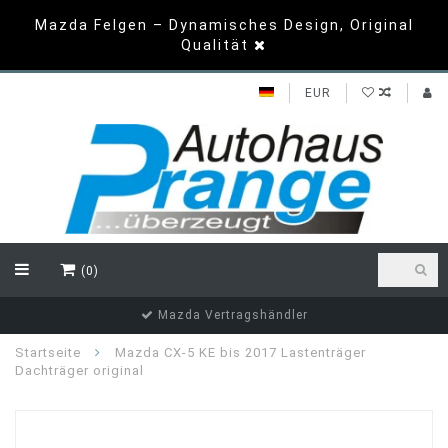
Mazda Felgen – Dynamisches Design, Original
Qualität
EUR
(0)
Top Bewertungen
Startseite
Mazda CX-5 KE bis 2017 Lastenträger
Dachträger original