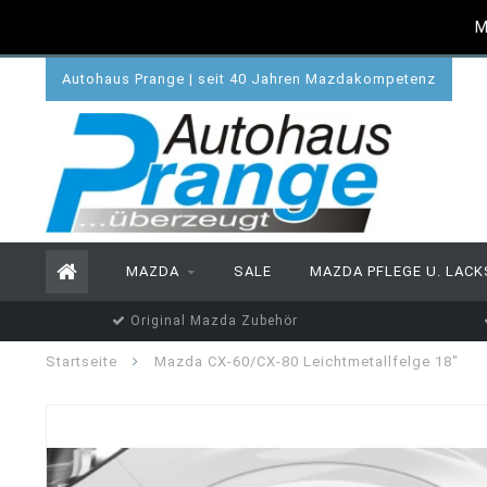
M
Autohaus Prange | seit 40 Jahren Mazdakompetenz
MAZDA
SALE
MAZDA PFLEGE U. LACK
Original Mazda Zubehör
Startseite
Mazda CX-60/CX-80 Leichtmetallfelge 18"