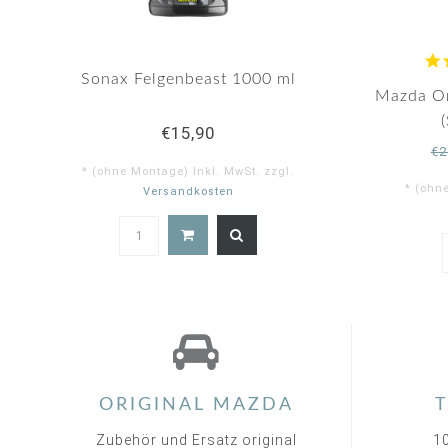
Sonax Felgenbeast 1000 ml
Mazda Or
€15,90
€2
* (ohne Montage) Inkl. MwSt. zzgl.
* (ohn
Versandkosten
ORIGINAL MAZDA
T
Zubehör und Ersatz original
1