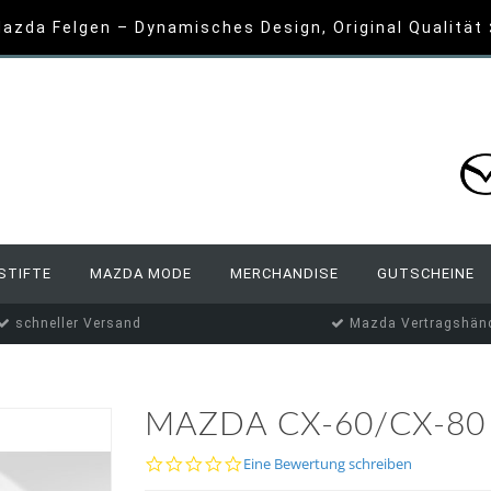
azda Felgen – Dynamisches Design, Original Qualität
STIFTE
MAZDA MODE
MERCHANDISE
GUTSCHEINE
schneller Versand
Mazda Vertragshänd
MAZDA CX-60/CX-80
0.0
Eine Bewertung schreiben
star