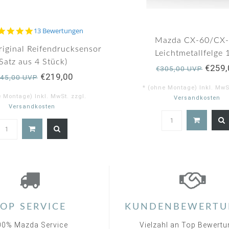
4.9
13 Bewertungen
star
Mazda CX-60/CX
rating
iginal Reifendrucksensor
Leichtmetallfelge 
(Satz aus 4 Stück)
€259,
€305,00 UVP
€219,00
45,00 UVP
* (ohne Montage) Inkl. MwSt
e Montage) Inkl. MwSt. zzgl.
Versandkosten
Versandkosten
4.9
star
rating
OP SERVICE
KUNDENBEWERTU
00% Mazda Service
Vielzahl an Top Bewert