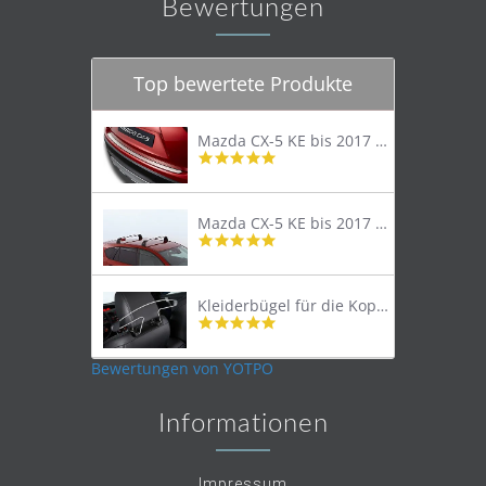
Bewertungen
Top bewertete Produkte
Mazda CX-5 KE bis 2017 Trittschutzleiste Edelstahl original
4.8
star
rating
Mazda CX-5 KE bis 2017 Lastenträger Dachträger
4.9
star
rating
Kleiderbügel für die Kopfstütze
4.9
star
rating
Bewertungen von YOTPO
Informationen
Impressum