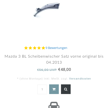
5.0
9 Bewertungen
star
rating
Mazda 3 BL Scheibenwischer Satz vorne original bis
04.2013
€48,00
€56,00 UVP
* (ohne Montage) Inkl. MwSt. zzgl.
Versandkosten
5.0
star