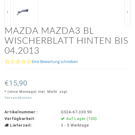
MAZDA MAZDA3 BL
WISCHERBLATT HINTEN BIS
04.2013
0.0
Eine Bewertung schreiben
star
rating
€15,90
* (ohne Montage) Inkl. MwSt. zzgl.
Versandkosten
Artikelnummer::
GS2A-67-330 9S
Verfügbarkeit:
Auf Lager (100)
Lieferzeit:
3 - 5 Werktage