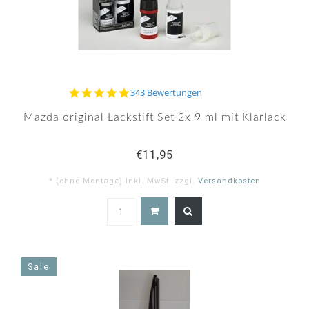
4.9
343 Bewertungen
star
rating
Mazda original Lackstift Set 2x 9 ml mit Klarlack
€11,95
* (ohne Montage) Inkl. MwSt. zzgl.
Versandkosten
4.9
star
rating
Sale