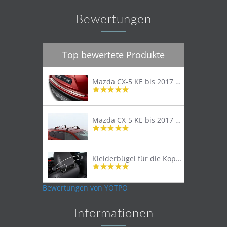
Bewertungen
Top bewertete Produkte
Mazda CX-5 KE bis 2017 Trittschutzleiste Edelstahl original
4.8
star
rating
Mazda CX-5 KE bis 2017 Lastenträger Dachträger
4.9
star
rating
Kleiderbügel für die Kopfstütze
4.9
star
rating
Bewertungen von YOTPO
Informationen