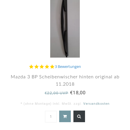
5.0
3 Bewertungen
star
rating
Mazda 3 BP Scheibenwischer hinten original ab
11.2018
€18,00
€22,00 UVP
* (ohne Montage) Inkl. MwSt. zzgl.
Versandkosten
5.0