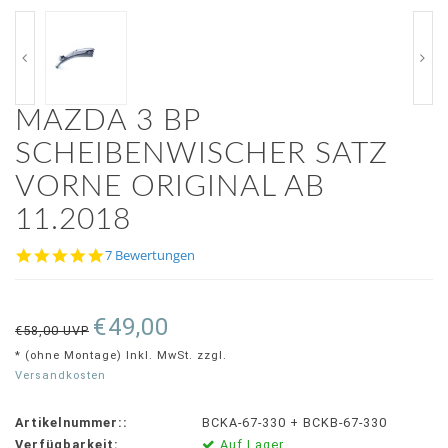
MAZDA 3 BP
SCHEIBENWISCHER SATZ
VORNE ORIGINAL AB
11.2018
5.0
7 Bewertungen
star
rating
€49,00
€58,00 UVP
* (ohne Montage) Inkl. MwSt. zzgl.
Versandkosten
Artikelnummer::
BCKA-67-330 + BCKB-67-330
Verfügbarkeit:
Auf Lager