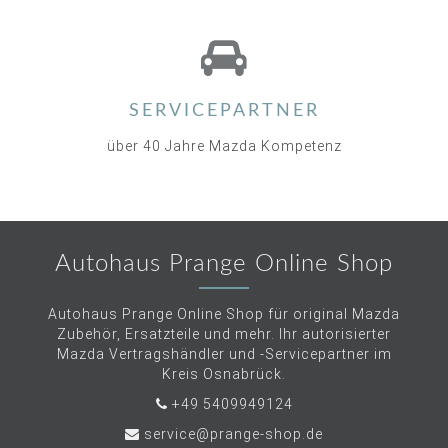
SERVICEPARTNER
über 40 Jahre Mazda Kompetenz
Autohaus Prange Online Shop
Autohaus Prange Online Shop für original Mazda
Zubehör, Ersatzteile und mehr. Ihr autorisierter
Mazda Vertragshändler und -Servicepartner im
Kreis Osnabrück.
+49 5409949124
service@prange-shop.de