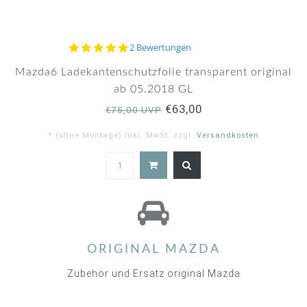
5.0
2 Bewertungen
star
rating
Mazda6 Ladekantenschutzfolie transparent original
ab 05.2018 GL
€63,00
€75,00 UVP
* (ohne Montage) Inkl. MwSt. zzgl.
Versandkosten
5.0
star
rating
ORIGINAL MAZDA
Zubehör und Ersatz original Mazda