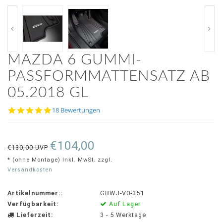
MAZDA 6 GUMMI-
PASSFORMMATTENSATZ AB
05.2018 GL
4.8
18 Bewertungen
star
rating
€104,00
€130,00 UVP
* (ohne Montage) Inkl. MwSt. zzgl.
Versandkosten
Artikelnummer::
GBWJ-V0-351
Verfügbarkeit:
Auf Lager
Lieferzeit:
3 - 5 Werktage