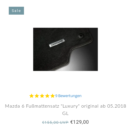
Sale
5.0
9 Bewertungen
star
rating
Mazda 6 Fußmattensatz "Luxury" original ab 05.2018
GL
€129,00
€155,00 UVP