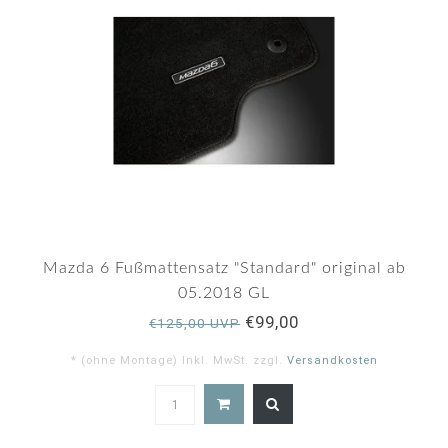
Mazda 6 Fußmattensatz "Standard" original ab
05.2018 GL
€99,00
€125,00 UVP
* (ohne Montage) Inkl. MwSt. zzgl.
Versandkosten