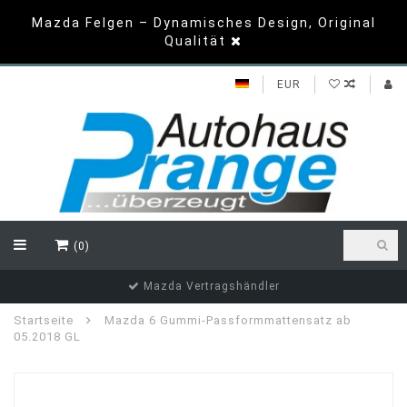
Mazda Felgen – Dynamisches Design, Original
Qualität
EUR
(0)
Top Bewertungen
Startseite
Mazda 6 Gummi-Passformmattensatz ab
05.2018 GL