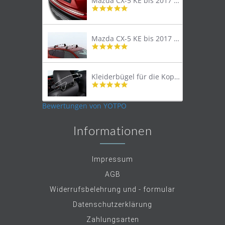
Mazda CX-5 KE bis 2017 Trittschutzleiste Edelstahl original
4.8
star
rating
Mazda CX-5 KE bis 2017 Lastenträger Dachträger
4.9
star
rating
Kleiderbügel für die Kopfstütze
4.9
star
rating
Bewertungen von YOTPO
Informationen
Impressum
AGB
Widerrufsbelehrung und - formular
Datenschutzerklärung
Zahlungsarten