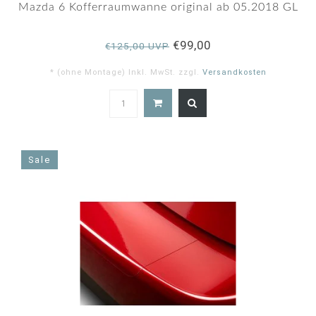
rating
Mazda 6 Kofferraumwanne original ab 05.2018 GL
€99,00
€125,00 UVP
* (ohne Montage) Inkl. MwSt. zzgl.
Versandkosten
4.9
star
rating
Sale