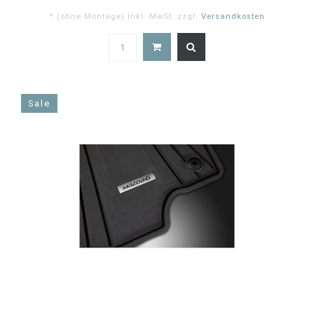
* (ohne Montage) Inkl. MwSt. zzgl.
Versandkosten
4.9
star
rating
Sale