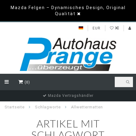
Mazda Felgen – Dynamisches Design, Original
Qualität
EUR
(0)
Top Bewertungen
Startseite
Schlagworte
Allwettermatten
ARTIKEL MIT
SCHLAGWORT