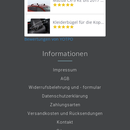
Mazda CX-5 KE bis 2017 Lastenträger Dachträger
4.9
star
rating
Kleiderbügel für die Kopfstütze
4.9
star
rating
Bewertungen von YOTPO
Informationen
Impressum
AGB
Widerrufsbelehrung und - formular
Datenschutzerklärung
Zahlungsarten
Versandkosten und Rücksendungen
Kontakt