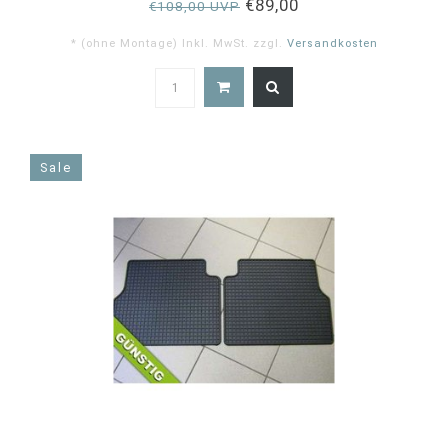
€89,00
€108,00 UVP
* (ohne Montage) Inkl. MwSt. zzgl.
Versandkosten
5.0
star
rating
Sale