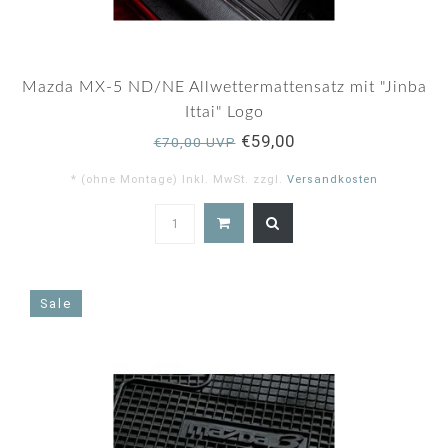
Mazda MX-5 ND/NE Allwettermattensatz mit "Jinba
Ittai" Logo
€59,00
€70,00 UVP
* (ohne Montage) Inkl. MwSt. zzgl.
Versandkosten
5.0
star
rating
Sale