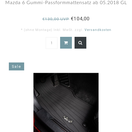
Mazda 6 Gummi-Passformmattensatz ab 05.2018 GL
€104,00
€130,00 UVP
* (ohne Montage) Inkl. MwSt. zzgl.
Versandkosten
4.8
star
rating
Sale