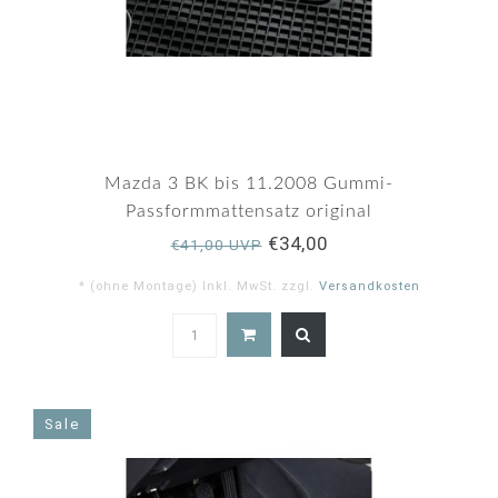
Mazda 3 BK bis 11.2008 Gummi-
Passformmattensatz original
€34,00
€41,00 UVP
* (ohne Montage) Inkl. MwSt. zzgl.
Versandkosten
4.7
star
rating
Sale