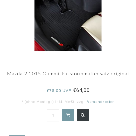
Mazda 2 2015 Gummi-Passformmattensatz original
€64,00
€75,00 UVP
* (ohne Montage) Inkl. MwSt. zzgl.
Versandkosten
5.0
star