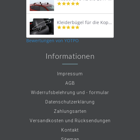
4.9
star
rating
Kleiderbügel für die Kopfstütze
4.9
star
rating
Bewertungen von YOTPO
Informationen
Impressum
AGB
Widerrufsbelehrung und - formular
Datenschutzerklärung
Zahlungsarten
Versandkosten und Rücksendungen
Kontakt
Sitemap