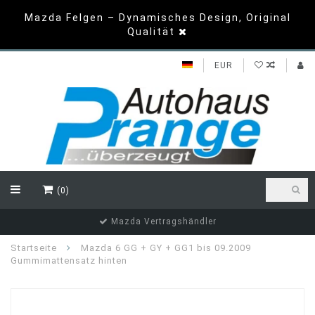
Mazda Felgen – Dynamisches Design, Original
Qualität
EUR
(0)
Top Bewertungen
Startseite
Mazda 6 GG + GY + GG1 bis 09.2009
Gummimattensatz hinten