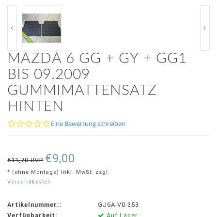
MAZDA 6 GG + GY + GG1
BIS 09.2009
GUMMIMATTENSATZ
HINTEN
0.0
Eine Bewertung schreiben
star
rating
€9,00
€11,70 UVP
* (ohne Montage) Inkl. MwSt. zzgl.
Versandkosten
Artikelnummer::
GJ6A-V0-353
Verfügbarkeit:
Auf Lager