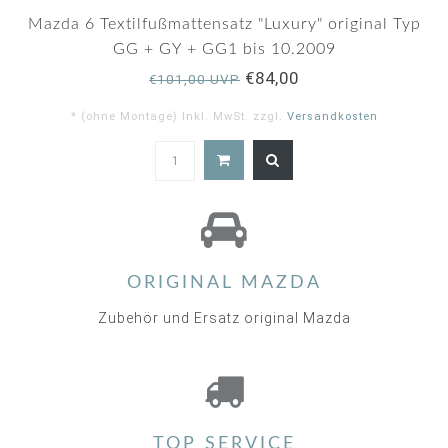
star
rating
Mazda 6 Textilfußmattensatz "Luxury" original Typ
GG + GY + GG1 bis 10.2009
€84,00
€101,00 UVP
* (ohne Montage) Inkl. MwSt. zzgl.
Versandkosten
5.0
star
rating
ORIGINAL MAZDA
Zubehör und Ersatz original Mazda
TOP SERVICE