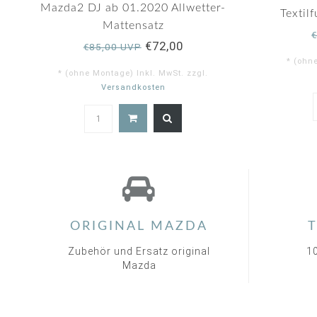
rating
Mazda2 DJ ab 01.2020 Allwetter-
Textil
Mattensatz
€72,00
€85,00 UVP
* (ohn
* (ohne Montage) Inkl. MwSt. zzgl.
Versandkosten
5.0
star
rating
ORIGINAL MAZDA
T
Zubehör und Ersatz original
1
Mazda