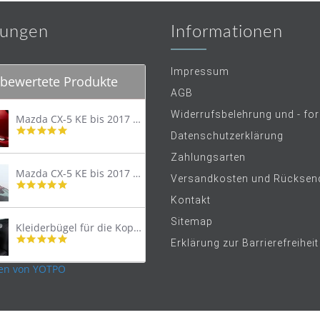
ungen
Informationen
Impressum
bewertete Produkte
AGB
Widerrufsbelehrung und - fo
Mazda CX-5 KE bis 2017 Trittschutzleiste Edelstahl original
4.8
Datenschutzerklärung
star
rating
Zahlungsarten
Mazda CX-5 KE bis 2017 Lastenträger Dachträger
Versandkosten und Rücksen
4.9
star
Kontakt
rating
Sitemap
Kleiderbügel für die Kopfstütze
4.9
Erklärung zur Barrierefreiheit
star
rating
en von YOTPO