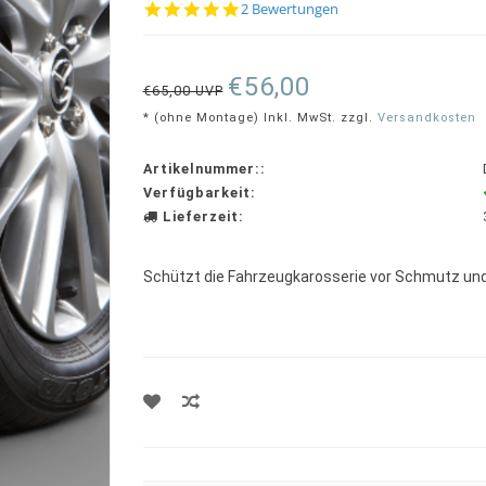
5.0
2 Bewertungen
star
rating
€56,00
€65,00 UVP
* (ohne Montage) Inkl. MwSt. zzgl.
Versandkosten
Artikelnummer::
Verfügbarkeit:
Lieferzeit:
Schützt die Fahrzeugkarosserie vor Schmutz und