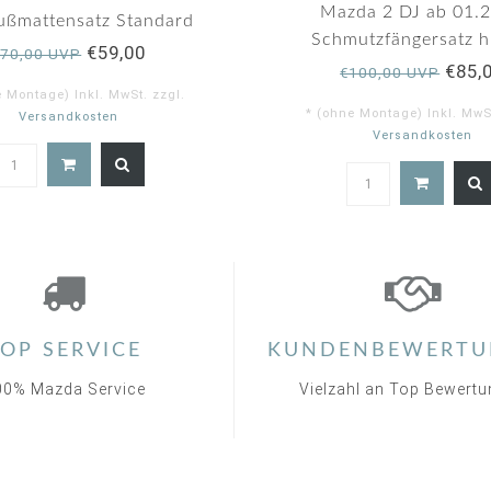
rating
Mazda 2 DJ ab 01.
fußmattensatz Standard
Schmutzfängersatz h
€59,00
€70,00 UVP
€85,
€100,00 UVP
e Montage) Inkl. MwSt. zzgl.
* (ohne Montage) Inkl. MwSt
Versandkosten
Versandkosten
5.
st
ra
OP SERVICE
KUNDENBEWERTU
00% Mazda Service
Vielzahl an Top Bewert