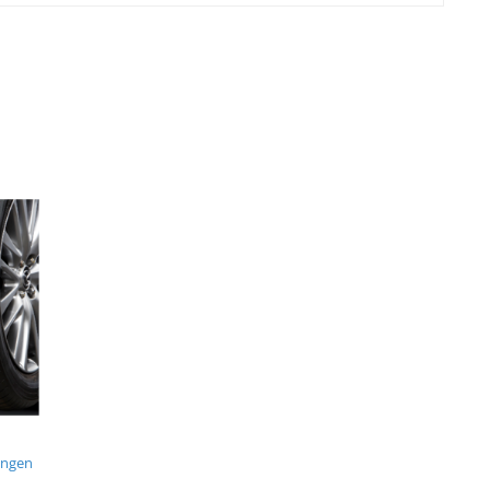
E
ungen