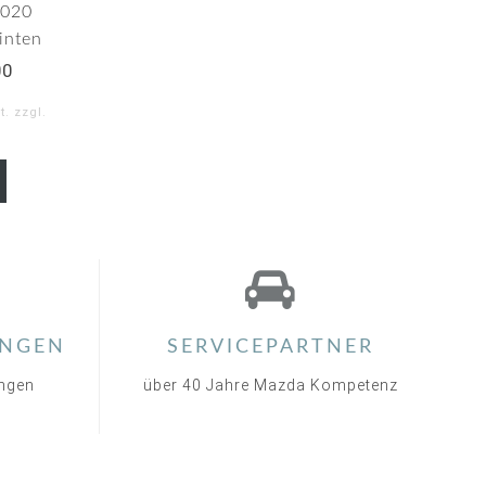
2020
inten
00
. zzgl.
0
ar
ting
NGEN
SERVICEPARTNER
ungen
über 40 Jahre Mazda Kompetenz