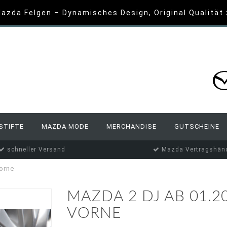
azda Felgen – Dynamisches Design, Original Qualität
STIFTE
MAZDA MODE
MERCHANDISE
GUTSCHEINE
schneller Versand
Mazda Vertragshänd
orne
MAZDA 2 DJ AB 01.
VORNE