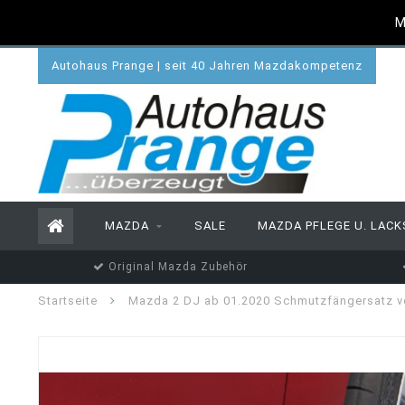
M
Autohaus Prange | seit 40 Jahren Mazdakompetenz
MAZDA
SALE
MAZDA PFLEGE U. LACK
Original Mazda Zubehör
Startseite
Mazda 2 DJ ab 01.2020 Schmutzfängersatz v