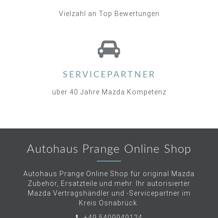
Vielzahl an Top Bewertungen
SERVICEPARTNER
über 40 Jahre Mazda Kompetenz
Autohaus Prange Online Shop
Autohaus Prange Online Shop für original Mazda
Zubehör, Ersatzteile und mehr. Ihr autorisierter
Mazda Vertragshändler und -Servicepartner im
Kreis Osnabrück.
+49 5409949124