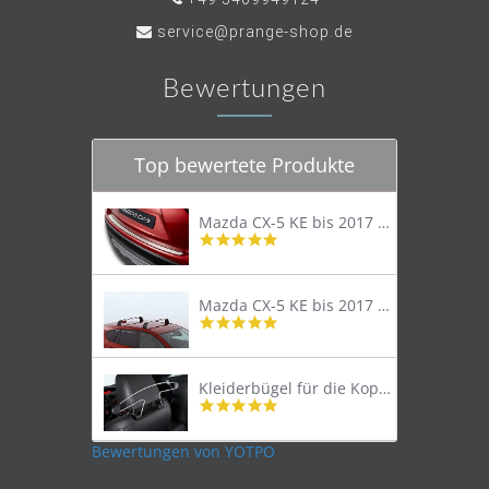
service@prange-shop.de
Bewertungen
Top bewertete Produkte
Mazda CX-5 KE bis 2017 Trittschutzleiste Edelstahl original
4.8
star
rating
Mazda CX-5 KE bis 2017 Lastenträger Dachträger
4.9
star
rating
Kleiderbügel für die Kopfstütze
4.9
star
rating
Bewertungen von YOTPO