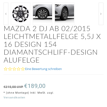
MAZDA 2 DJ AB 02/2015
LEICHTMETALLFELGE 5,5J X
16 DESIGN 154
DIAMANTSCHLIFF-DESIGN
ALUFELGE
0.0
Eine Bewertung schreiben
star
rating
€189,00
€215,00 UVP
* (ohne Montage) Inkl. MwSt. zzgl.
Versandkosten