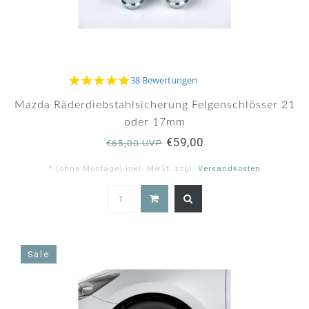
4.9
38 Bewertungen
star
rating
Mazda Räderdiebstahlsicherung Felgenschlösser 21
oder 17mm
€59,00
€65,00 UVP
* (ohne Montage) Inkl. MwSt. zzgl.
Versandkosten
4.9
star
rating
Sale