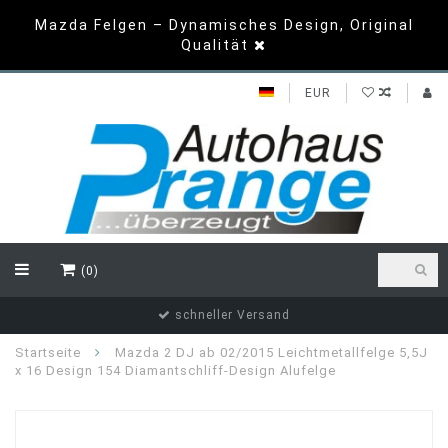
Mazda Felgen – Dynamisches Design, Original
Qualität
EUR
(0)
schneller Versand
Startseite
Mazda 2 DJ ab 02/2015 Leichtmetallfelge 5,5J
x 16 Design 154 Diamantschliff-Design Alufelge