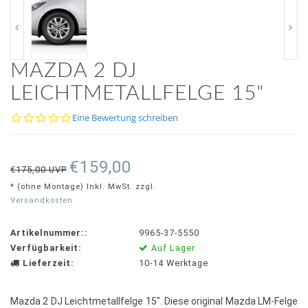
MAZDA 2 DJ
LEICHTMETALLFELGE 15"
0.0
Eine Bewertung schreiben
star
rating
€159,00
€175,00 UVP
* (ohne Montage) Inkl. MwSt. zzgl.
Versandkosten
Artikelnummer::
9965-37-5550
Verfügbarkeit:
Auf Lager
Lieferzeit:
10-14 Werktage
Mazda 2 DJ Leichtmetallfelge 15". Diese original Mazda LM-Felge