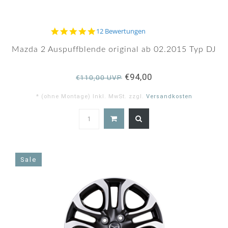
4.9
12 Bewertungen
star
rating
Mazda 2 Auspuffblende original ab 02.2015 Typ DJ
€94,00
€110,00 UVP
* (ohne Montage) Inkl. MwSt. zzgl.
Versandkosten
4.9
star
rating
Sale