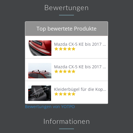
Bewertungen
Top bewertete Produkte
Mazda CX-5 KE bis 2017 Trittschutzleiste Edelstahl original
4.8
star
rating
Mazda CX-5 KE bis 2017 Lastenträger Dachträger
4.9
star
rating
Kleiderbügel für die Kopfstütze
4.9
star
rating
Bewertungen von YOTPO
Informationen