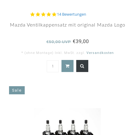
4.9
14 Bewertungen
star
rating
Mazda Ventilkappensatz mit original Mazda Logo
€39,00
€50,00 UVP
* (ohne Montage) Inkl. MwSt. zzgl.
Versandkosten
4.9
star
rating
Sale