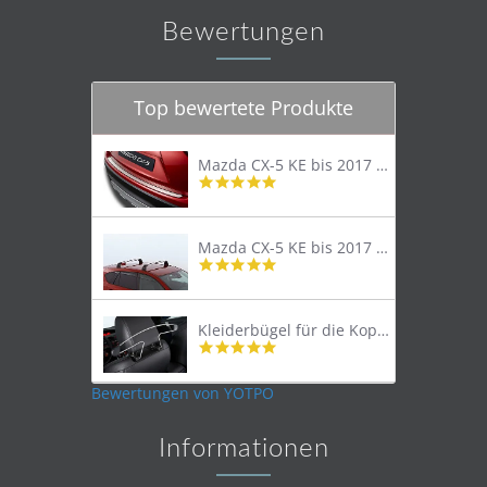
Bewertungen
Top bewertete Produkte
Mazda CX-5 KE bis 2017 Trittschutzleiste Edelstahl original
4.8
star
rating
Mazda CX-5 KE bis 2017 Lastenträger Dachträger
4.9
star
rating
Kleiderbügel für die Kopfstütze
4.9
star
rating
Bewertungen von YOTPO
Informationen