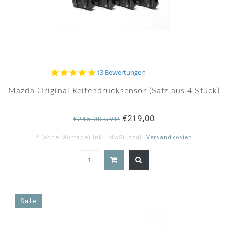
4.9
13 Bewertungen
star
rating
Mazda Original Reifendrucksensor (Satz aus 4 Stück)
€219,00
€245,00 UVP
* (ohne Montage) Inkl. MwSt. zzgl.
Versandkosten
4.9
star
rating
Sale