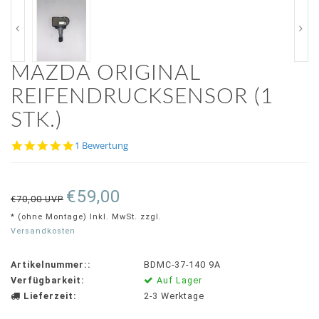
MAZDA ORIGINAL
REIFENDRUCKSENSOR (1
STK.)
5.0
1 Bewertung
star
rating
€59,00
€70,00 UVP
* (ohne Montage) Inkl. MwSt. zzgl.
Versandkosten
Artikelnummer::
BDMC-37-140 9A
Verfügbarkeit:
Auf Lager
Lieferzeit:
2-3 Werktage